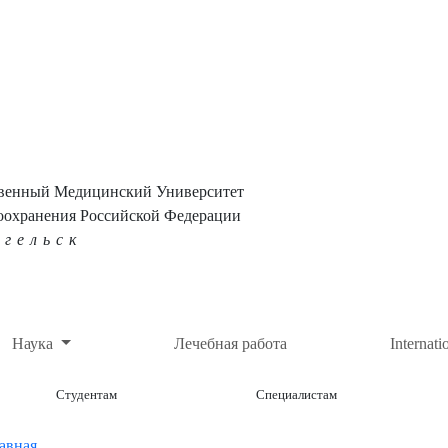
твенный Медицинский Университет
оохранения Российской Федерации
нгельск
Наука
Лечебная работа
Internati
Студентам
Специалистам
авная