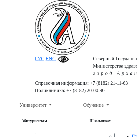
РУС
ENG
Северный Государс
Министерства здрав
город Арха
Справочная информация: +7 (8182) 21-11-63
Поликлиника: +7 (8182) 20-00-90
Университет
Обучение
Абитуриентам
Школьникам
Гл