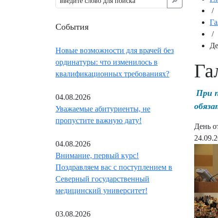
🔎︎
/
Га
События
/
Де
Новые возможности для врачей без
ординатуры: что изменилось в
Га
квалификационных требованиях?
При 
04.08.2026
обяза
Уважаемые абитуриенты, не
пропустите важную дату!
День о
24.09.
04.08.2026
Внимание, первый курс!
Поздравляем вас с поступлением в
Северный государственный
медицинский университет!
03.08.2026