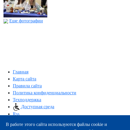
Еще фотографии
Главная
Карта сайта
Правила сайта
Политика конфиденциальности
Техподдержка
Доступная среда
Rss
В работе этого сайта используются файлы cookie и
163000, г.Архангельск, пр-т Троицкий, 51