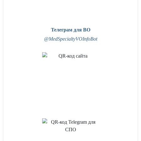
Телеграм для ВО
@MedSpecialtyVOInfoBot