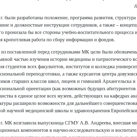
д
 г. были разработаны положение, программа развития, структур
ание и должностные инструкции сотрудников, а также – концепц
го пронизала бы все стороны учебно-воспитательного процесса 
я кропотливая работа по сбору информации и фондов.
 из поставленной перед сотрудниками МК цели были обозначены 
ывной частью изучения истории медицины и патриотического вос
ия студентов всех факультетов, институтов и колледжа универс
сиональной переподготовки, а также курсантов центра довузовс
иков старших классов школ, лицеев и гимназий Архангельска и 
сиональной ориентации (как возможных будущих абитуриентов
анства в единое целое всех музеев, действующих на кафедрах ан
ьтуры расширило возможности для дальнейшего совершенствов
ой научной медицинской школы и здравоохранения Европейског
 г. МК возглавила выпускница СГМУ А.В. Андреева, внесшая м
ционных компонентов в научно-исследовательскую и воспитате