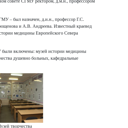
ном совете СГМУ ректором, д.м.н., профессором
МУ – был назначен, д.и.н., профессор Г.С.
щенова и А.В. Андреева. Известный краевед
истории медицины Европейского Севера
МУ были включены: музей истории медицины
рчества душевно больных, кафедральные
узей творчества