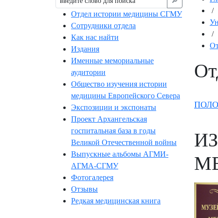
🔎︎
/
Отдел истории медицины СГМУ
Ун
Сотрудники отдела
/
Как нас найти
От
Издания
Именные мемориальные
От
аудитории
Общество изучения истории
медицины Европейского Севера
ПОЛО
Экспозиции и экспонаты
Проект Архангельская
госпитальная база в годы
ИЗ
Великой Отечественной войны
Выпускные альбомы АГМИ-
М
АГМА-СГМУ
Фотогалерея
Отзывы
Редкая медицинская книга