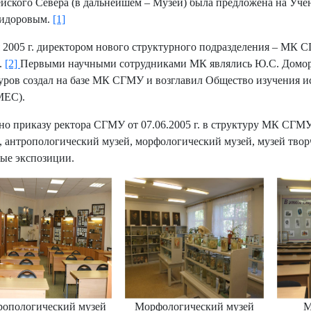
йского Севера (в дальнейшем – Музей) была предложена на Уче
Сидоровым.
[1]
 2005 г. директором нового структурного подразделения – МК СГ
.
[2]
Первыми научными сотрудниками МК являлись Ю.С. Доморо
уров создал на базе МК СГМУ и возглавил Общество изучения 
ЕС).
но приказу ректора СГМУ от 07.06.2005 г. в структуру МК СГ
, антропологический музей, морфологический музей, музей тво
ые экспозиции.
ропологический музей
Морфологический музей
М