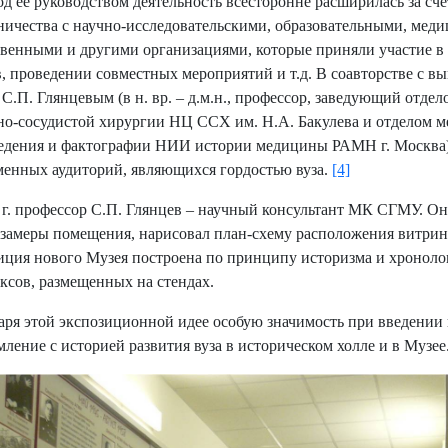
д ее руководством деятельность всесторонне расширилась за сче
ничества с научно-исследовательскими, образовательными, мед
венными и другими организациями, которые приняли участие 
, проведении совместных мероприятий и т.д. В соавторстве с в
.П. Глянцевым (в н. вр. – д.м.н., профессор, заведующий отдел
но-сосудистой хирургии НЦ ССХ им. Н.А. Бакулева и отделом 
едения и фактографии НИИ истории медицины РАМН г. Москва) 
менных аудиторий, являющихся гордостью вуза.
[4]
 г. профессор С.П. Глянцев – научный консультант МК СГМУ. О
 замеры помещения, нарисовал план-схему расположения витрин,
иция нового Музея построена по принципу историзма и хроноло
ксов, размещенных на стендах.
аря этой экспозиционной идее особую значимость при введени
мление с историей развития вуза в историческом холле и в Музее