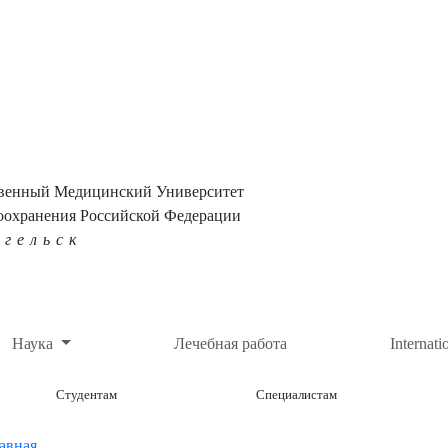
твенный Медицинский Университет
оохранения Российской Федерации
нгельск
Наука
Лечебная работа
Internati
Студентам
Специалистам
авная