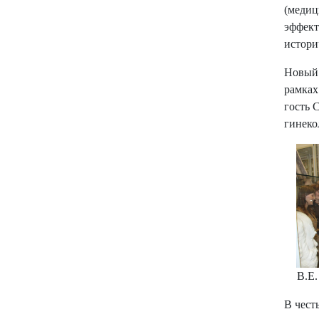
(медиц
эффект
истори
Новый 
рамках
гость 
гинеко
В.Е.
В чест