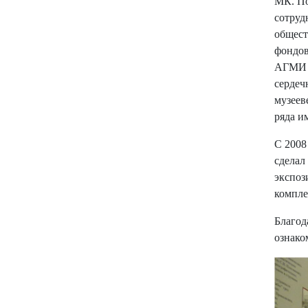
МК. По
сотруд
общест
фондов
АГМИ С
сердеч
музеев
ряда и
С 2008
сделал
экспоз
компле
Благод
ознако