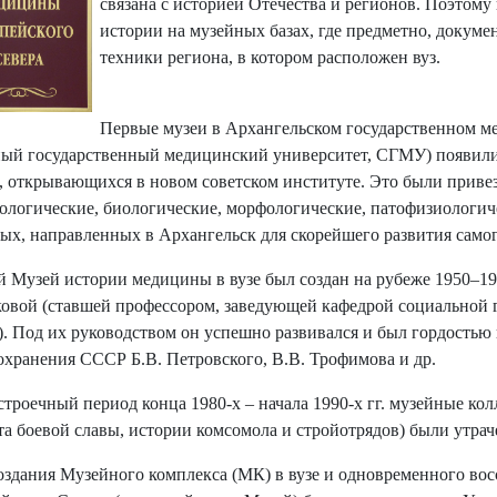
связана с историей Отечества и регионов. Поэтому
истории на музейных базах, где предметно, докуме
техники региона, в котором расположен вуз.
Первые музеи в Архангельском государственном ме
ый государственный медицинский университет, СГМУ) появились
, открывающихся в новом советском институте. Это были приве
ологические, биологические, морфологические, патофизиологичес
ых, направленных в Архангельск для скорейшего развития самог
 Музей истории медицины в вузе был создан на рубеже 1950–1960
овой (ставшей профессором, заведующей кафедрой социальной 
 Под их руководством он успешно развивался и был гордостью 
охранения СССР Б.В. Петровского, В.В. Трофимова и др.
строечный период конца 1980-х – начала 1990-х гг. музейные ко
та боевой славы, истории комсомола и стройотрядов) были утрач
оздания Музейного комплекса (МК) в вузе и одновременного во