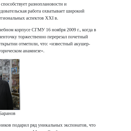
о способствует разноплановости и
ледовательская работа охватывает широкий
егиональных аспектов XXI в.
бном корпусе СГМУ 16 ноября 2009 г., когда в
енточку торжественно перерезал почетный
открытии отметили, что: «известный акушер-
орическом анамнезе».
 Баранов
ников подарил ряд уникальных экспонатов, что