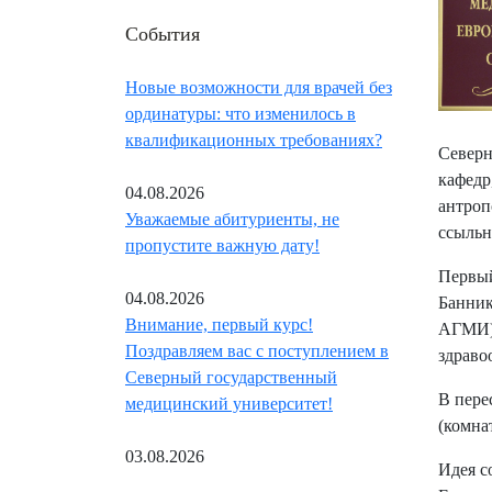
События
Новые возможности для врачей без
ординатуры: что изменилось в
квалификационных требованиях?
Северн
кафедр
04.08.2026
антроп
Уважаемые абитуриенты, не
ссыльн
пропустите важную дату!
Первый
04.08.2026
Банник
Внимание, первый курс!
АГМИ).
Поздравляем вас с поступлением в
здраво
Северный государственный
В пере
медицинский университет!
(комна
03.08.2026
Идея с