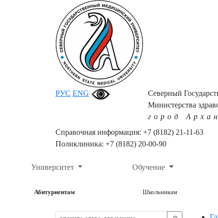
РУС
ENG
Северный Государс
Министерства здрав
город Арха
Справочная информация: +7 (8182) 21-11-63
Поликлиника: +7 (8182) 20-00-90
Университет
Обучение
Абитуриентам
Школьникам
Гл