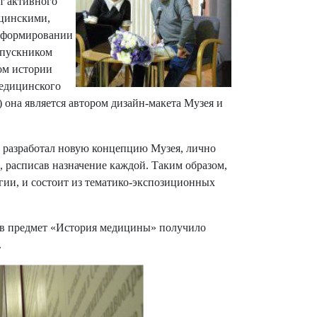
т активного
ицинскими,
в формировании
ыпускником
ом истории
медицинского
она является автором дизайн-макета Музея и
н разработал новую концепцию Музея, лично
 расписав назначение каждой. Таким образом,
гии, и состоит из тематико-экспозиционных
и в предмет «История медицины» получило
.