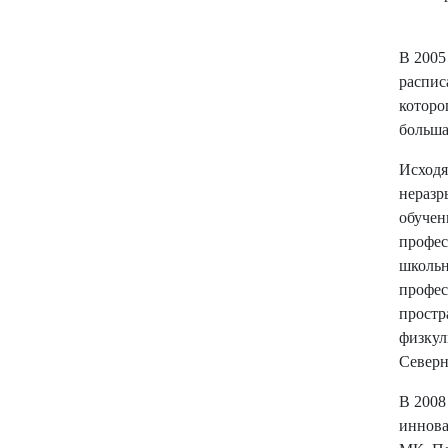
В 2005
распис
которо
больша
Исходя
неразр
обучен
профес
школьн
профес
простр
физкул
Северн
В 2008
иннова