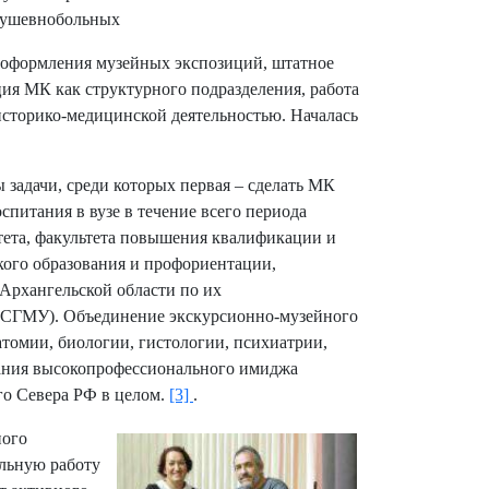
ушевнобольных
а оформления музейных экспозиций, штатное
ия МК как структурного подразделения, работа
историко-медицинской деятельностью. Началась
задачи, среди которых первая – сделать МК
питания в вузе в течение всего периода
итета, факультета повышения квалификации и
кого образования и профориентации,
Архангельской области по их
 СГМУ). Объединение экскурсионно-музейного
атомии, биологии, гистологии, психиатрии,
ания высокопрофессионального имиджа
о Севера РФ в целом.
[3]
.
ного
льную работу