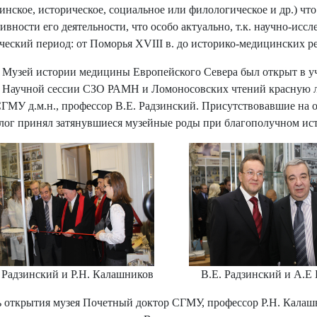
инское, историческое, социальное или филологическое и др.) чт
ивности его деятельности, что особо актуально, т.к. научно-исс
ческий период: от Поморья XVIII в. до историко-медицинских р
Музей истории медицины Европейского Севера был открыт в уче
 Научной сессии СЗО РАМН и Ломоносовских чтений красную л
СГМУ д.м.н., профессор В.Е. Радзинский. Присутствовавшие на 
лог принял затянувшиеся музейные роды при благополучном ист
 Радзинский и Р.Н. Калашников
В.Е. Радзинский и А.Е
ь открытия музея Почетный доктор СГМУ, профессор Р.Н. Калаш