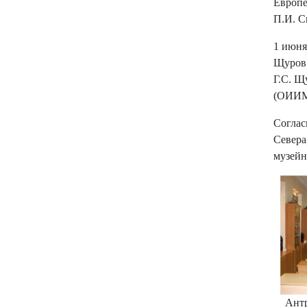
Европе
П.И. 
1 июня
Щуров
Г.С. Щ
(ОИИМ
Соглас
Севера
музейн
Ант