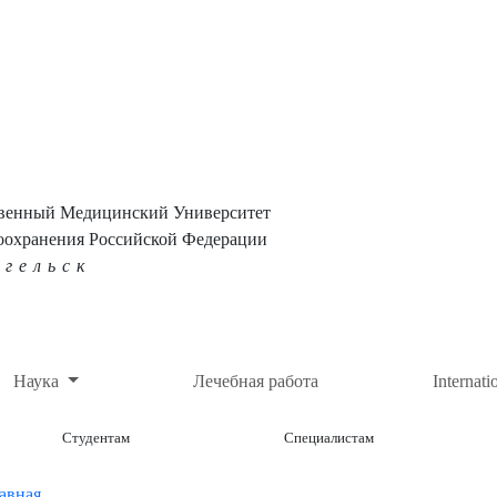
твенный Медицинский Университет
оохранения Российской Федерации
нгельск
Наука
Лечебная работа
Internati
Студентам
Специалистам
авная