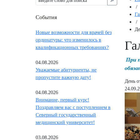
🔎︎
/
Га
События
/
Де
Новые возможности для врачей без
ординатуры: что изменилось в
Га
квалификационных требованиях?
При 
04.08.2026
обяза
Уважаемые абитуриенты, не
пропустите важную дату!
День о
24.09.
04.08.2026
Внимание, первый курс!
Поздравляем вас с поступлением в
Северный государственный
медицинский университет!
03.08.2026