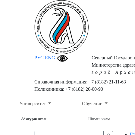
РУС
ENG
Северный Государс
Министерства здрав
город Арха
Справочная информация: +7 (8182) 21-11-63
Поликлиника: +7 (8182) 20-00-90
Университет
Обучение
Абитуриентам
Школьникам
Гл