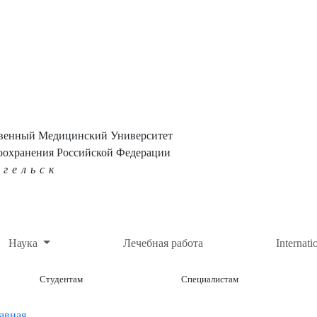
твенный Медицинский Университет
оохранения Российской Федерации
нгельск
Наука
Лечебная работа
Internati
Студентам
Специалистам
авная