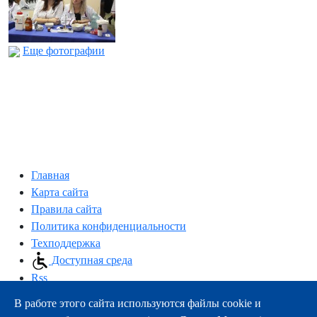
Еще фотографии
Главная
Карта сайта
Правила сайта
Политика конфиденциальности
Техподдержка
Доступная среда
Rss
В работе этого сайта используются файлы cookie и
163000, г.Архангельск, пр-т Троицкий, 51