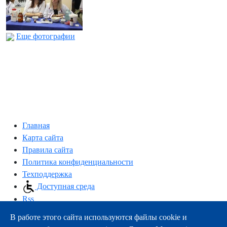
Еще фотографии
Главная
Карта сайта
Правила сайта
Политика конфиденциальности
Техподдержка
Доступная среда
Rss
В работе этого сайта используются файлы cookie и
163000, г.Архангельск, пр-т Троицкий, 51