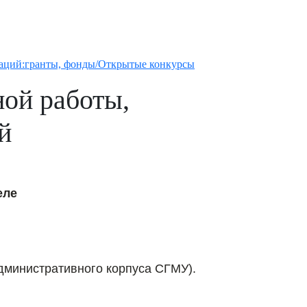
ваций:гранты, фонды/Открытые конкурсы
ной работы,
й
еле
ж административного корпуса СГМУ)
.