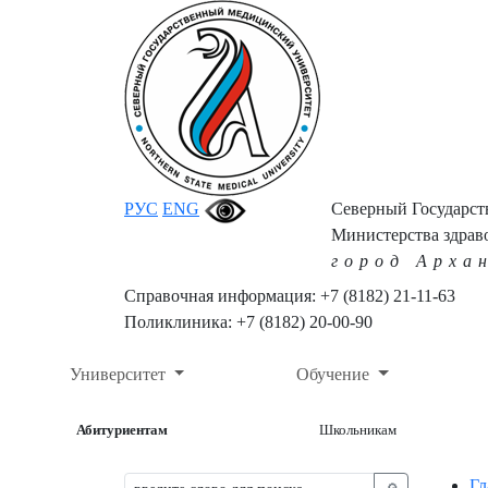
РУС
ENG
Северный Государс
Министерства здрав
город Арха
Справочная информация: +7 (8182) 21-11-63
Поликлиника: +7 (8182) 20-00-90
Университет
Обучение
Абитуриентам
Школьникам
Гл