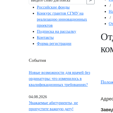
🔎︎
/
Российские фонды
На
Конкурс грантов СГМУ на
/
реализацию инновационных
От
проектов
Подписка на рассылку
От
Контакты
Форма регистрации
ко
События
Новые возможности для врачей без
ординатуры: что изменилось в
Полож
квалификационных требованиях?
04.08.2026
Адрес
Уважаемые абитуриенты, не
пропустите важную дату!
Заве