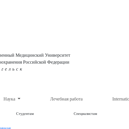
твенный Медицинский Университет
оохранения Российской Федерации
нгельск
Наука
Лечебная работа
Internati
Студентам
Специалистам
авная