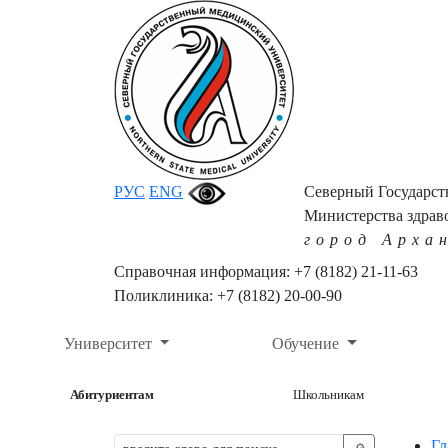
РУС
ENG
Северный Государс
Министерства здрав
город Арха
Справочная информация: +7 (8182) 21-11-63
Поликлиника: +7 (8182) 20-00-90
Университет
Обучение
Абитуриентам
Школьникам
Гл