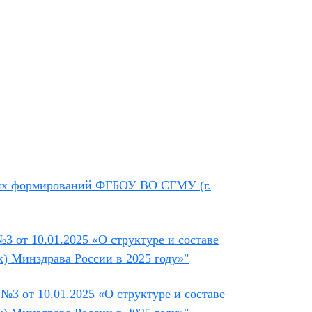
еских формирований ФГБОУ ВО СГМУ (г.
№3 от 10.01.2025
«О структуре и составе
к) Минздрава России
в 2025 году»"
№3 от 10.01.2025 «О структуре и составе