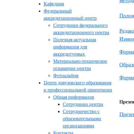
метод
Кафедрам
Федеральный
Полож
аккредитационный центр
Сотрудники федерального
Редак
аккредитационного центра
Измен
Полезная актуальная
информация для
Форма
аккредитуемых
Материально-техническое
Образ
оснащение центра
Фотоальбом
Форма
Центр довузовского образования
и профессиональной ориентации
Общая информация
Презен
Сотрудники центра
Сотрудничество с
Презе
образовательными
организациями
Контакты