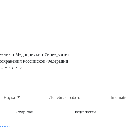
твенный Медицинский Университет
оохранения Российской Федерации
нгельск
Наука
Лечебная работа
Internati
Студентам
Специалистам
авная