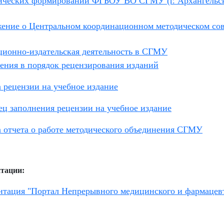
ических формирований ФГБОУ ВО СГМУ (г. Архангельск)
ение о Центральном координационном методическом с
ционно-издательская деятельность в СГМУ
ения в порядок рецензирования изданий
 рецензии на учебное издание
ец заполнения рецензии на учебное издание
 отчета о работе методического объединения СГМУ
тации:
нтация "Портал Непрерывного медицинского и фармаце