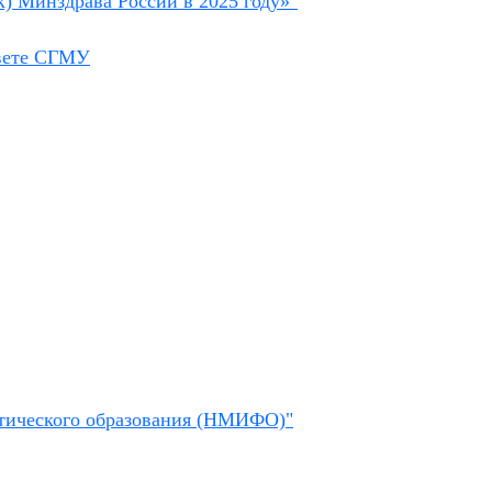
 Минздрава России в 2025 году»"
овете СГМУ
втического образования (НМИФО)"