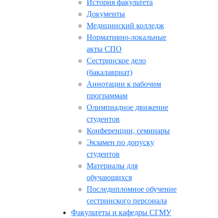
История факультета
Документы
Медицинский колледж
Нормативно-локальные
акты СПО
Сестринское дело
(бакалавриат)
Аннотации к рабочим
программам
Олимпиадное движение
студентов
Конференции, семинары
Экзамен по допуску
студентов
Материалы для
обучающихся
Последипломное обучение
сестринского персонала
Факультеты и кафедры СГМУ