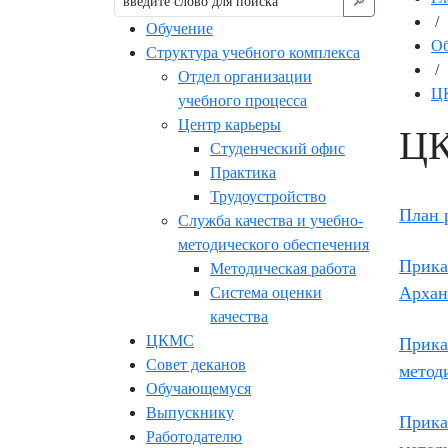
🔎︎
/
Обучение
Об
Структура учебного комплекса
/
Отдел организации
Ц
учебного процесса
Центр карьеры
Ц
Студенческий офис
Практика
Трудоустройство
План 
Служба качества и учебно-
методического обеспечения
Прика
Методическая работа
Архан
Система оценки
качества
ЦКМС
Приказ
Совет деканов
метод
Обучающемуся
Выпускнику
Прика
Работодателю