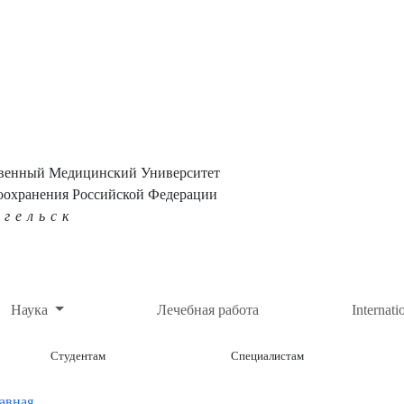
твенный Медицинский Университет
оохранения Российской Федерации
нгельск
Наука
Лечебная работа
Internati
Студентам
Специалистам
авная