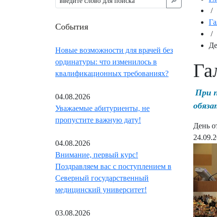
🔎︎
/
Га
События
/
Де
Новые возможности для врачей без
ординатуры: что изменилось в
Га
квалификационных требованиях?
При 
04.08.2026
обяза
Уважаемые абитуриенты, не
пропустите важную дату!
День о
24.09.
04.08.2026
Внимание, первый курс!
Поздравляем вас с поступлением в
Северный государственный
медицинский университет!
03.08.2026