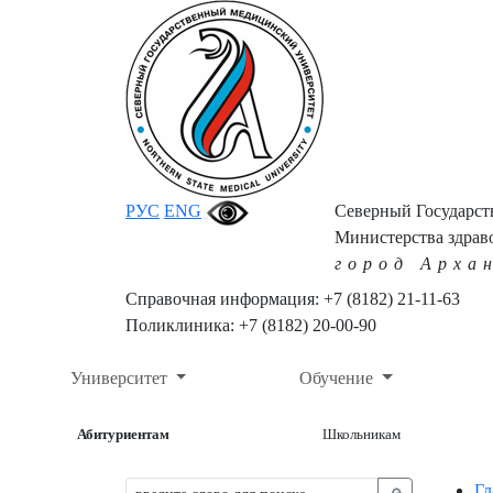
РУС
ENG
Северный Государс
Министерства здрав
город Арха
Справочная информация: +7 (8182) 21-11-63
Поликлиника: +7 (8182) 20-00-90
Университет
Обучение
Абитуриентам
Школьникам
Гл