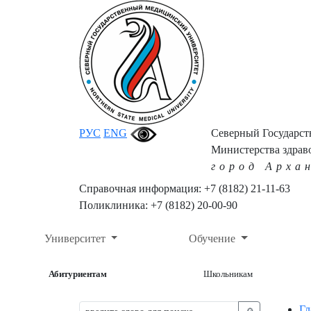
РУС
ENG
Северный Государс
Министерства здрав
город Арха
Справочная информация: +7 (8182) 21-11-63
Поликлиника: +7 (8182) 20-00-90
Университет
Обучение
Абитуриентам
Школьникам
Гл