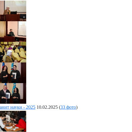
анит науки - 2025
10.02.2025
(
33 фото
)