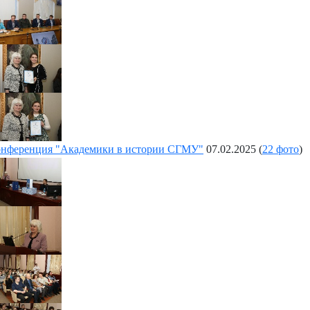
нференция "Академики в истории СГМУ"
07.02.2025
(
22 фото
)