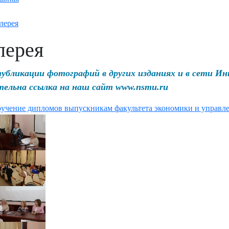
лерея
лерея
публикации фотографий в других изданиях и в сети И
тельна ссылка на наш сайт www.nsmu.ru
учение дипломов выпускникам факультета экономики и управл