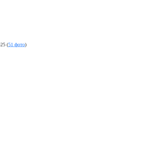
025
(
51 фото
)