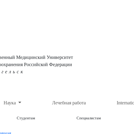
твенный Медицинский Университет
оохранения Российской Федерации
нгельск
Наука
Лечебная работа
Internati
Студентам
Специалистам
авная