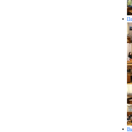
Пе
Вы