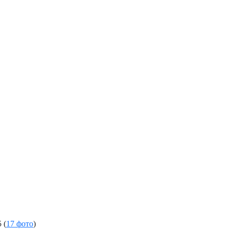
5
(
17 фото
)