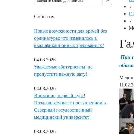
🔎︎
/
Га
События
/
Ме
Новые возможности для врачей без
ординатуры: что изменилось в
Га
квалификационных требованиях?
При 
04.08.2026
обяза
Уважаемые абитуриенты, не
пропустите важную дату!
Медици
11.02.
04.08.2026
Внимание, первый курс!
Поздравляем вас с поступлением в
Северный государственный
медицинский университет!
03.08.2026