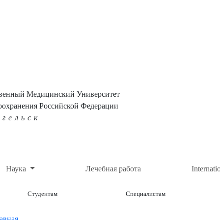
твенный Медицинский Университет
оохранения Российской Федерации
нгельск
Наука
Лечебная работа
Internati
Студентам
Специалистам
авная