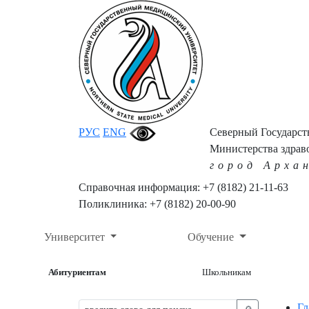
РУС
ENG
Северный Государс
Министерства здрав
город Арха
Справочная информация: +7 (8182) 21-11-63
Поликлиника: +7 (8182) 20-00-90
Университет
Обучение
Абитуриентам
Школьникам
Гл