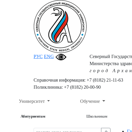
РУС
ENG
Северный Государс
Министерства здрав
город Арха
Справочная информация: +7 (8182) 21-11-63
Поликлиника: +7 (8182) 20-00-90
Университет
Обучение
Абитуриентам
Школьникам
Гл