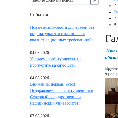
🔎︎
/
Га
События
/
Вр
Новые возможности для врачей без
ординатуры: что изменилось в
Га
квалификационных требованиях?
При 
04.08.2026
обяза
Уважаемые абитуриенты, не
пропустите важную дату!
Вручен
21.02.
04.08.2026
Внимание, первый курс!
Поздравляем вас с поступлением в
Северный государственный
медицинский университет!
03.08.2026