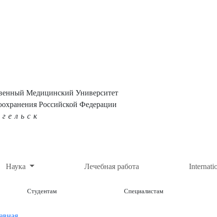
твенный Медицинский Университет
оохранения Российской Федерации
нгельск
Наука
Лечебная работа
Internati
Студентам
Специалистам
авная