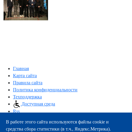
Главная
Карта сайта
Правила сайта
Политика конфиденциальности
Техподдержка
Доступная среда
Rss
В работе этого сайта используются файлы cookie и
163000, г.Архангельск, пр-т Троицкий, 51
средства сбора статистики (в т.ч., Яндекс.Метрика).
тел.:
+7 (8182) 21-11-63