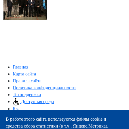
Главная
Карта сайта
Правила сайта
Политика конфиденциальности
Техподдержка
Доступная среда
Rss
В работе этого сайта используются файлы cookie и
163000, г.Архангельск, пр-т Троицкий, 51
средства сбора статистики (в т.ч., Яндекс.Метрика).
тел.:
+7 (8182) 21-11-63