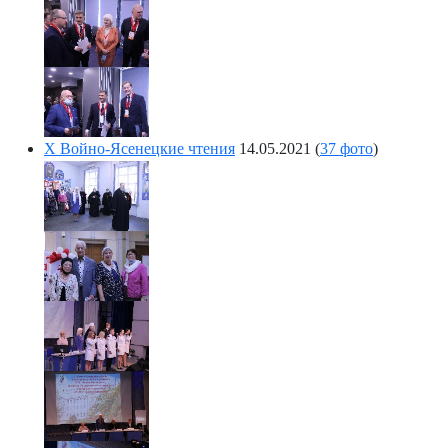
Х Войно-Ясенецкие чтения
14.05.2021
(
37 фото
)