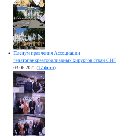
Пленум правления Ассоциации
гепатопанкреатобилиарных хирургов стран СНГ
03.06.2021
(
17 фото
)