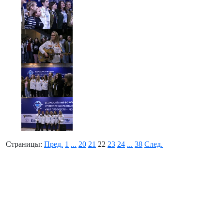
Страницы:
Пред.
1
...
20
21
22
23
24
...
38
След.