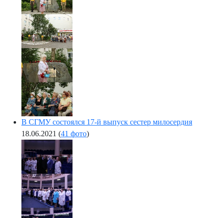
В СГМУ состоялся 17-й выпуск сестер милосердия
18.06.2021
(
41 фото
)