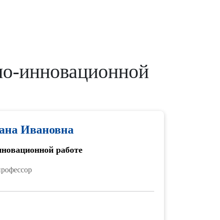
но-инновационной
ана Ивановна
нновационной работе
профессор