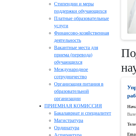
Стипендии и меры
поддержки обучающихся
Платные образовательные
услуги
Финансово-хозяйственная
деятельность
Вакантные места для
По
приема (перевода)
обучающихся
на
Международное
сотрудничество
Организация питания в
Упр
образовательной
ра
организации
ПРИЕМНАЯ КОМИССИЯ
Нач
Бакалавриат и специалитет
Вале
Магистратура
Теле
Ординатура
Emai
Аспирантура