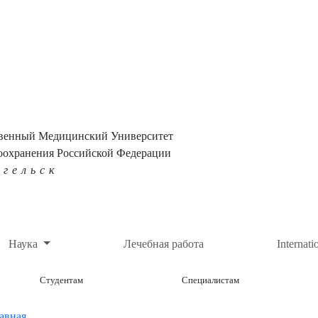
твенный Медицинский Университет
оохранения Российской Федерации
нгельск
Наука
Лечебная работа
Internati
Студентам
Специалистам
авная