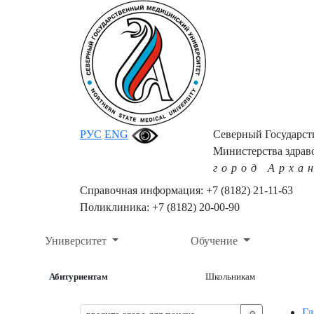
РУС
ENG
Северный Государс
Министерства здрав
город Арха
Справочная информация: +7 (8182) 21-11-63
Поликлиника: +7 (8182) 20-00-90
Университет
Обучение
Абитуриентам
Школьникам
Гл