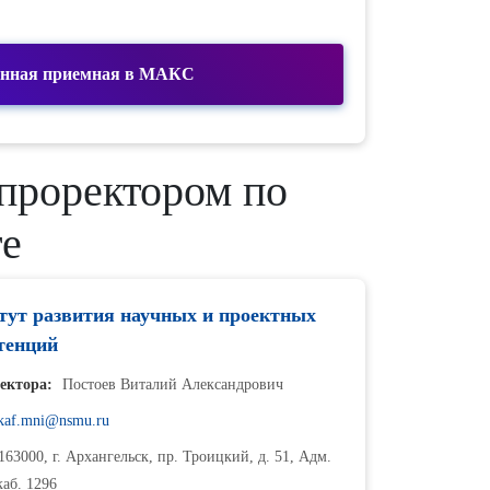
онная приемная в МАКС
проректором по
те
тут развития научных и проектных
тенций
ректора:
Постоев Виталий Александрович
kaf.mni@nsmu.ru
63000, г. Архангельск, пр. Троицкий, д. 51, Адм.
каб. 1296