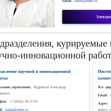
Email:
nauka@nsmu.ru
Электр
дразделения, курируемые 
учно-инновационной рабо
авление научной и инновационной
Инсти
боты
компе
альник управления:
Кудрявцев Александр
И.о. ди
рьевич
Email:
фон:
+7 (8182) 28-57-83
Адрес:
1
l:
nauka@nsmu.ru
корпус, 