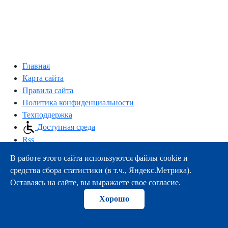
Главная
Карта сайта
Правила сайта
Политика конфиденциальности
Техподдержка
Доступная среда
Rss
В работе этого сайта используются файлы cookie и
163000, г.Архангельск, пр-т Троицкий, 51
средства сбора статистики (в т.ч., Яндекс.Метрика).
тел.:
+7 (8182) 21-11-63
Оставаясь на сайте, вы выражаете свое согласие.
e-mail:
info@nsmu.ru
Хорошо
© ФГБОУ ВО СГМУ (г. Архангельск) Минздрава России
2008-2026