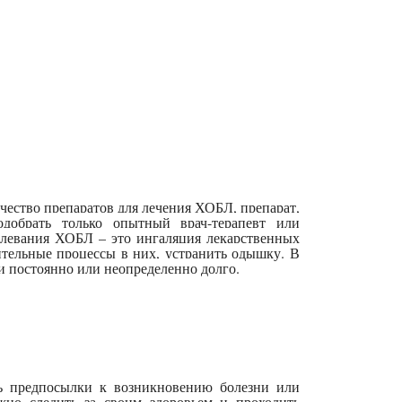
чество препаратов для лечения ХОБЛ, препарат,
добрать только опытный врач-терапевт или
болевания ХОБЛ – это ингаляция лекарственных
ительные процессы в них, устранить одышку. В
и постоянно или неопределенно долго.
ь предпосылки к возникновению болезни или
жно следить за своим здоровьем и проходить