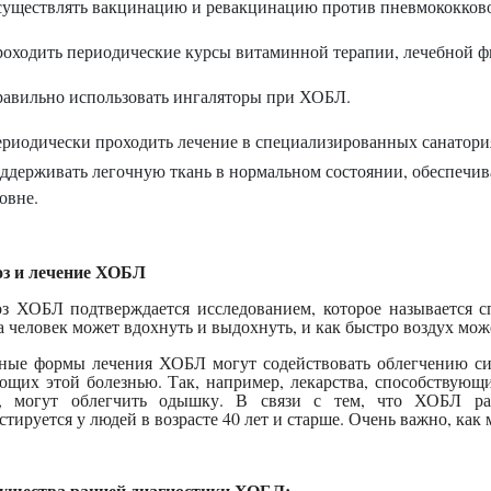
уществлять вакцинацию и ревакцинацию против пневмококков
оходить периодические курсы витаминной терапии, лечебной ф
авильно использовать ингаляторы при ХОБЛ.
риодически проходить лечение в специализированных санатория
ддерживать легочную ткань в нормальном состоянии, обеспечив
овне.
оз и лечение ХОБЛ
з ХОБЛ подтверждается исследованием, которое называется с
а человек может вдохнуть и выдохнуть, и как быстро воздух може
ные формы лечения ХОБЛ могут содействовать облегчению с
ющих этой болезнью. Так, например, лекарства, способствую
х, могут облегчить одышку. В связи с тем, что ХОБЛ раз
стируется у людей в возрасте 40 лет и старше. Очень важно, как
ущества ранней диагностики ХОБЛ: