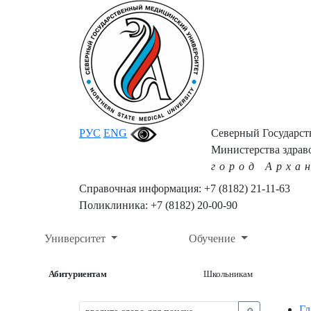
РУС
ENG
Северный Государс
Министерства здрав
город Арха
Справочная информация: +7 (8182) 21-11-63
Поликлиника: +7 (8182) 20-00-90
Университет
Обучение
Абитуриентам
Школьникам
Гл