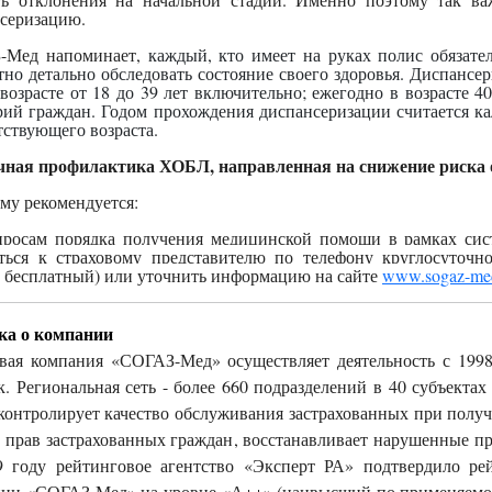
серизацию.
-Мед напоминает,
каждый, кто имеет на руках полис обязате
тно детально обследовать состояние своего здоровья. Диспансер
 возрасте от 18 до 39 лет включительно; ежегодно в возрасте 
рий граждан. Годом прохождения диспансеризации считается ка
тствующего возраста.
ная профилактика ХОБЛ, направленная на снижение риска о
му рекомендуется:
просам порядка получения медицинской помощи в рамках си
ться к страховому представителю по телефону круглосуточно
 бесплатный) или уточнить информацию на сайте
www.sogaz-me
ка о компании
вая компания «СОГАЗ-Мед» осуществляет деятельность с 1998
к. Региональная сеть - более 660 подразделений в 40 субъект
онтролирует качество обслуживания застрахованных при полу
 прав застрахованных граждан, восстанавливает нарушенные пр
 году рейтинговое агентство «Эксперт РА» подтвердило рей
ии «СОГАЗ-Мед» на уровне «А++» (наивысший по применяемой 