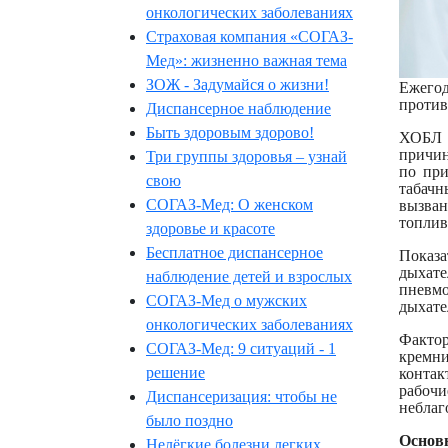
онкологических заболеваниях
Страховая компания «СОГАЗ-
Мед»: жизненно важная тема
ЗОЖ - Задумайся о жизни!
Ежегод
против
Диспансерное наблюдение
Быть здоровым здорово!
ХОБЛ —
причин
Три группы здоровья – узнай
по при
свою
табачн
вызван
СОГАЗ-Мед: О женском
топлив
здоровье и красоте
Бесплатное диспансерное
Показ
дыхате
наблюдение детей и взрослых
пневмо
СОГАЗ-Мед о мужских
дыхате
онкологических заболеваниях
Фактор
СОГАЗ-Мед: 9 ситуаций - 1
кремни
контак
решение
рабоч
Диспансеризация: чтобы не
неблаг
было поздно
Основ
Нелёгкие болезни легких