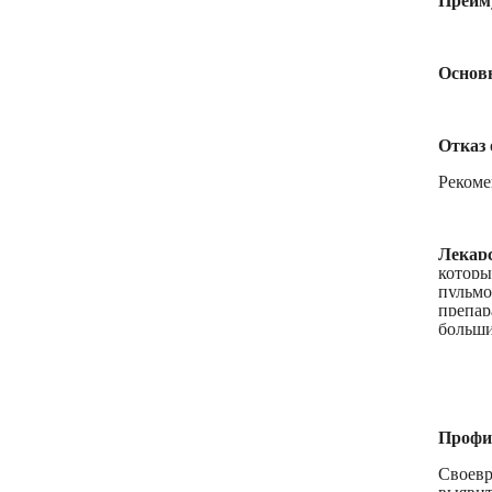
Основ
Отказ 
Рекоме
Лекар
котор
пульмо
препар
больши
Профи
Своевр
выявит