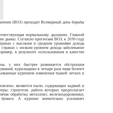
анения (ВОЗ) проходит Всемирный день борьбы
епятствующая нормальному дыханию. Главной
е дыма). Согласно прогнозам ВОЗ, к 2030 году
транах с высоким и средним уровнями дохода
 странах с низким уровнем дохода заболевание
ример, в результате использования в качестве
ы, у них быстрее развивается обструкция
ований, курильщики в четыре раза чаще болеют
 вызванные курением изменения тканей легких и
новлено, являются пыли, содержащие кадмий и
ы; строители, работа которых предполагает
рячая обработка металлов); железнодорожники;
 бумаги. А курение значительно усиливает