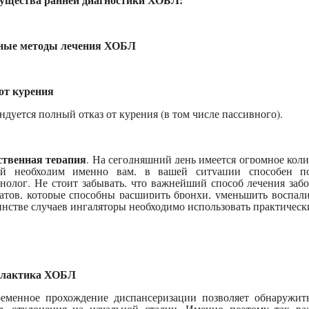
ные методы лечения ХОБЛ
от курения
ндуется полный отказ от курения (в том числе пассивного).
ственная терапия
. На сегодняшний день имеется огромное коли
ый необходим именно вам, в вашей ситуации способен по
нолог. Не стоит забывать, что важнейший способ лечения за
атов, которые способны расширить бронхи, уменьшить воспал
нстве случаев ингаляторы необходимо использовать практическ
лактика ХОБЛ
еменное прохождение диспансеризации позволяет обнаружит
ь отклонения на начальной стадии. Именно поэтому так ва