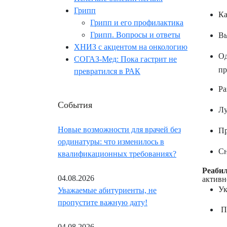
Грипп
Ка
Грипп и его профилактика
Вы
Грипп. Вопросы и ответы
ХНИЗ с акцентом на онкологию
Од
СОГАЗ-Мед: Пока гастрит не
пр
превратился в РАК
Ра
События
Лу
Пр
Новые возможности для врачей без
ординатуры: что изменилось в
Сн
квалификационных требованиях?
Реаби
активн
04.08.2026
Ук
Уважаемые абитуриенты, не
пропустите важную дату!
П
04.08.2026