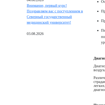
Ос
Внимание, первый курс!
Пр
Поздравляем вас с поступлением в
Северный государственный
Пр
медицинский университет!
Пе
03.08.2026
по
ур
Диагн
Диагно
воздух
Различ
страда
легки
диагно
Преим