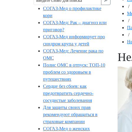
🔎︎
/
СОГАЗ-Мед о профилактике
М
кори
/
СОГАЗ-Мед: Рак – диагноз или
П
приговор?
/
СОГАЗ-Мед информирует про
Не
синдром крупа у детей
СОГАЗ-Мед: Лечение рака по
Не
ОМС
Полис ОМС в отпуск: ТОП-10
проблем со здоровьем в
путешествиях
Сердце без сбоев: как
предотвратить сердечно-
сосудистые заболевания
Для защиты своих прав
рекомендуют обращаться в
страховые компании
СОГАЗ-Мед о женских