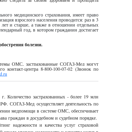
льного медицинского страхования, имеет право
изация взрослого населения проводится: раз в 3
40 лет и старше, а также в отношении отдельных
лендарный год, в котором гражданин достигает
бострения болезни.
стемы ОМС, застрахованные СОГАЗ-Мед могут
го контакт-центра 8-800-100-07-02 (Звонок по
d.ru
 г. Количество застрахованных - более 19 млн
ах РФ. СОГАЗ-Мед осуществляет деятельность по
чении медпомощи в системе ОМС, обеспечивает
ава граждан в досудебном и судебном порядке.
тинг надежности и качества услуг страховой
шкале уровень надежности и качества услуг в