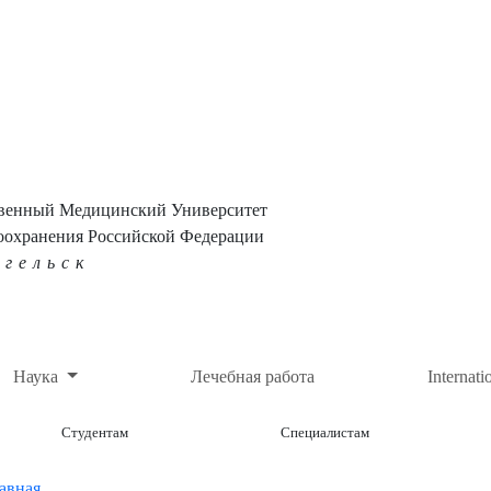
твенный Медицинский Университет
оохранения Российской Федерации
нгельск
Наука
Лечебная работа
Internati
Студентам
Специалистам
авная