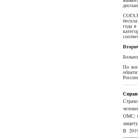
диспан
СОГАЗ
беспла
года в
катего
соотве
Вторич
Больно
По во
обрати
России
Справ
Страхо
челове
ОМС: к
защиту
В 2019
компан