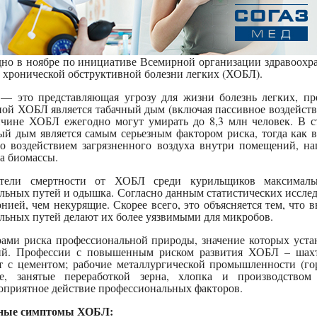
но в ноябре по инициативе Всемирной организации здравоохр
 хронической обструктивной болезни легких (ХОБЛ).
 это представляющая угрозу для жизни болезнь легких, пр
ой ХОБЛ является табачный дым (включая пассивное воздействи
чине ХОБЛ ежегодно могут умирать до 8,3 млн человек. В с
ый дым является самым серьезным фактором риска, тогда как в
о воздействием загрязненного воздуха внутри помещений, нап
а биомассы.
атели смертности от ХОБЛ среди курильщиков максимальн
льных путей и одышка. Согласно данным статистических исслед
нией, чем некурящие. Скорее всего, это объясняется тем, что
льных путей делают их более уязвимыми для микробов.
ами риска профессиональной природы, значение которых уста
й. Профессии с повышенным риском развития ХОБЛ – шахтер
т с цементом; рабочие металлургической промышленности (го
ие, занятые переработкой зерна, хлопка и производством
оприятное действие профессиональных факторов.
ные симптомы ХОБЛ: