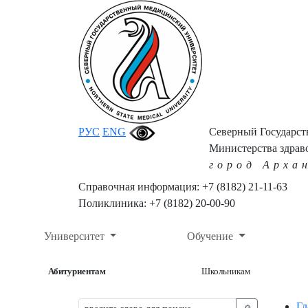
РУС
ENG
Северный Государс
Министерства здрав
город Арха
Справочная информация: +7 (8182) 21-11-63
Поликлиника: +7 (8182) 20-00-90
Университет
Обучение
Абитуриентам
Школьникам
Гл