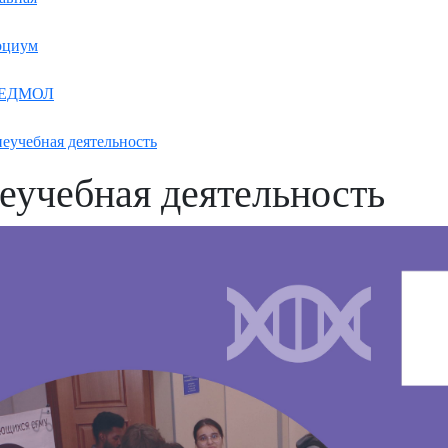
оциум
ЕДМОЛ
еучебная деятельность
еучебная деятельность