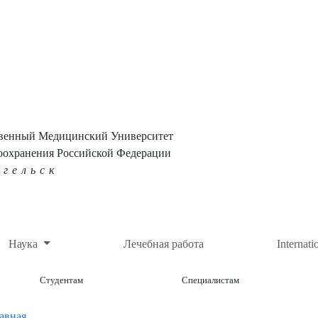
твенный Медицинский Университет
оохранения Российской Федерации
нгельск
Наука
Лечебная работа
Internati
Студентам
Специалистам
авная