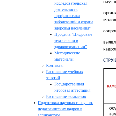
научн
исследовательская
деятельность,
орган
профилактика
молод
заболеваний и охрана
здоровья населения"
сопро
Профиль "Цифровые
технологии в
выявл
здравоохранении"
кадро
Методические
материалы
СТРУ
Контакты
Расписание учебных
занятий
Государственная
итоговая аттестация
Расписание экзаменов
Подготовка научных и научно-
педагогических кадров в
аспирантуре