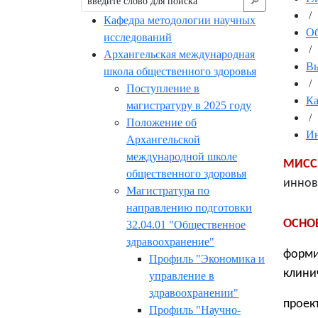
🔎︎
/
Кафедра методологии научных
Об
исследований
/
Архангельская международная
Вы
школа общественного здоровья
/
Поступление в
К
магистратуру в 2025 году
/
Положение об
Ин
Архангельской
международной школе
МИСС
общественного здоровья
иннов
Магистратура по
направлению подготовки
ОСНО
32.04.01 "Общественное
здравоохранение"
форми
Профиль "Экономика и
клини
управление в
здравоохранении"
проек
Профиль "Научно-