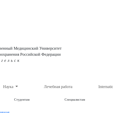
твенный Медицинский Университет
оохранения Российской Федерации
нгельск
Наука
Лечебная работа
Internati
Студентам
Специалистам
авная