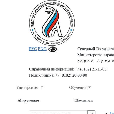
РУС
ENG
Северный Государс
Министерства здрав
город Арха
Справочная информация: +7 (8182) 21-11-63
Поликлиника: +7 (8182) 20-00-90
Университет
Обучение
Абитуриентам
Школьникам
Гл