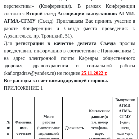
перспективы» (Конференция). В рамках Конференции
состоится
Второй съезд Ассоциации выпускников АГМИ-
АГМА-СГМУ
(Съезд). Приглашаем Вас принять участие в
работе Конференции и Съезда (место проведения: г.
Архангельск, пр. Троицкий, 51).
Для
регистрации в качестве делегата
Съезда
просим
предоставить информацию в соответствии с Приложением 1
на адрес электронной почты Кафедры общественного
здоровья, здравоохранения и социальной работы
(kaf.orgzdrav@yandex.ru) не позднее
25.11.2022 г.
Все расходы за счет командирующей стороны.
ПРИЛОЖЕНИЕ 1
Выпускник
АГМИ-
Контактные
АГМА-
Место
данные (в
СГМУ
№
Фамилия,
работы
т.ч. номер
(«да» /
п/
имя,
(наименование
Должность
телефона,
«нет»,
п
отчество
медицинской
адрес
если «да»,
организации)
электронной
то указать