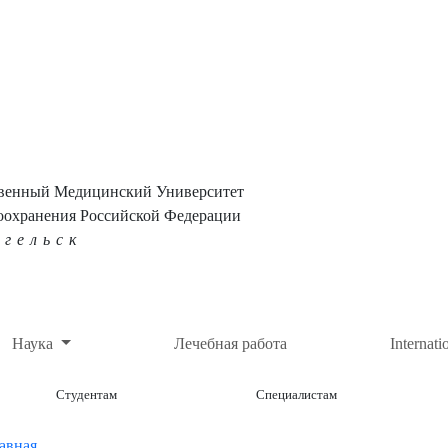
твенный Медицинский Университет
оохранения Российской Федерации
нгельск
Наука
Лечебная работа
Internati
Студентам
Специалистам
авная