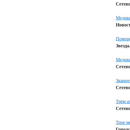
Сетево
Медики
Новост
Поморс
Звезда
Медики
Сетево
Звани
Сетево
Трём а
Сетево
Трое м
Городс