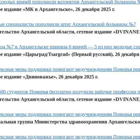
олодых врачей пополнили коллектив Архангельской больницы 
е издание «МК в Архангельске», 26 декабря 2025 г.
е специалисты пополнили штат Архангельской больницы №7
ельство Архангельской области, сетевое издание «DVINANEW
ца №7 в Архангельске приняла 6 врачей — 5 из них молодые с
е издание «Царьград/Tsargrad» (Первый русский), 26 декабря 
ксные меры поддержки помогают медучреждениям Поморья реш
е издание «Двиноважье», 26 декабря 2025 г.
500 студентов Поморья бесплатно получили рабочие профессии 
ельство Архангельской области, сетевое издание «DVINANEW
ксные меры поддержки помогают медучреждениям Поморья реш
льная группа Министерства здравоохранения Архангельской 
ксные меры поддержки помогают медучреждениям Поморья реш