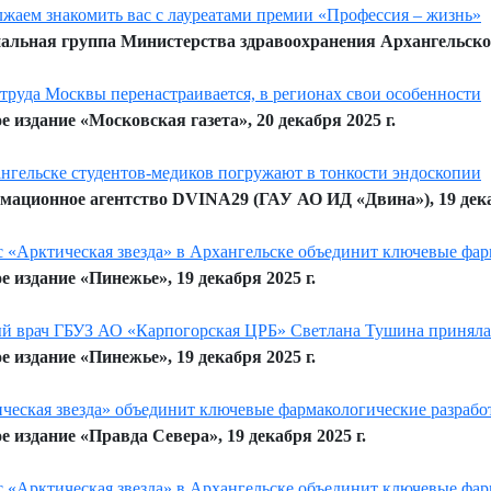
жаем знакомить вас с лауреатами премии «Профессия – жизнь»
льная группа Министерства здравоохранения Архангельской 
труда Москвы перенастраивается, в регионах свои особенности
е издание «Московская газета», 20 декабря 2025 г.
нгельске студентов-медиков погружают в тонкости эндоскопии
ационное агентство DVINA29 (ГАУ АО ИД «Двина»), 19 декаб
 «Арктическая звезда» в Архангельске объединит ключевые фар
е издание «Пинежье», 19 декабря 2025 г.
й врач ГБУЗ АО «Карпогорская ЦРБ» Светлана Тушина приняла
е издание «Пинежье», 19 декабря 2025 г.
ческая звезда» объединит ключевые фармакологические разраб
е издание «Правда Севера», 19 декабря 2025 г.
 «Арктическая звезда» в Архангельске объединит ключевые фар