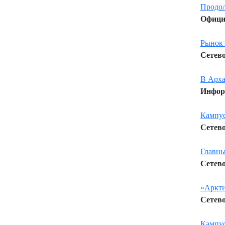
Продол
Официа
Рынок 
Сетево
В Арха
Информ
Кампус
Сетево
Главны
Сетево
«Аркти
Сетево
Кампус