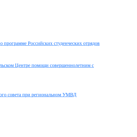
по программе Российских студенческих отрядов
ельском Центре помощи совершеннолетним с
ного совета при региональном УМВД