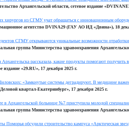
ельство Архангельской области, сетевое издание «DVINANEW
х хирургов из СГМУ учат обращаться с инновационным оборуд
ационное агентство DVINA29 (ГАУ АО ИД «Двина»), 18 декаб
удентов СГМУ открываются уникальные возможности отработки
льная группа Министерства здравоохранения Архангельской 
з Архангельска рассказала, какие продукты помогают получить 
е издание «29.RU», 17 декабря 2025 г.
иловских: «Замкнутые системы деградируют. В медицине важе
Деловой квартал-Екатеринбург», 17 декабря 2025 г.
те в Архангельской больнице №7 приступила молодой специали
льная группа Министерства здравоохранения Архангельской 
ты Поморья обсудили строительство кампуса «Арктическая звез