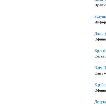
Правит
Будущи
Информ
Для ст
Официа
Врач и
Сетево
Олег Ш
Сайт «
К рабо
Официа
Депута