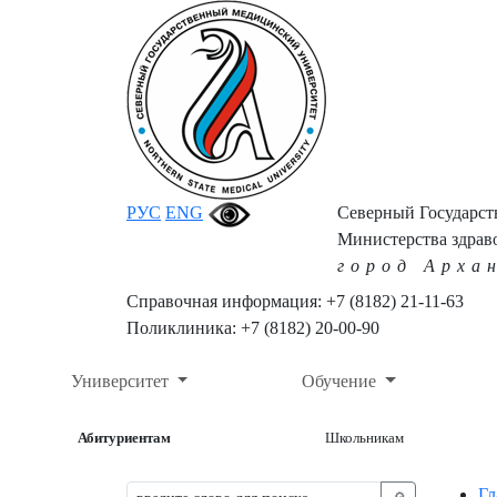
РУС
ENG
Северный Государс
Министерства здрав
город Арха
Справочная информация: +7 (8182) 21-11-63
Поликлиника: +7 (8182) 20-00-90
Университет
Обучение
Абитуриентам
Школьникам
Гл