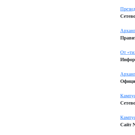
Презид
Сетево
Арханг
Правит
От «ти
Информ
Арханг
Официа
Кампус
Сетево
Кампус
Сайт N