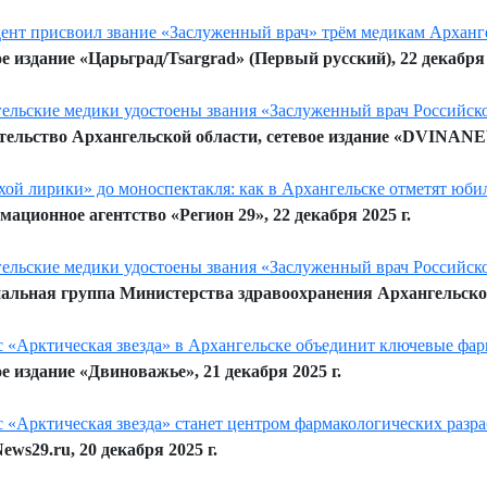
ент присвоил звание «Заслуженный врач» трём медикам Арханге
е издание «Царьград/Tsargrad» (Первый русский), 22 декабря 
ельские медики удостоены звания «Заслуженный врач Российс
ельство Архангельской области, сетевое издание «DVINANEW
хой лирики» до моноспектакля: как в Архангельске отметят юби
ационное агентство «Регион 29», 22 декабря 2025 г.
ельские медики удостоены звания «Заслуженный врач Российс
льная группа Министерства здравоохранения Архангельской 
 «Арктическая звезда» в Архангельске объединит ключевые фар
е издание «Двиноважье», 21 декабря 2025 г.
 «Арктическая звезда» станет центром фармакологических разр
ews29.ru, 20 декабря 2025 г.