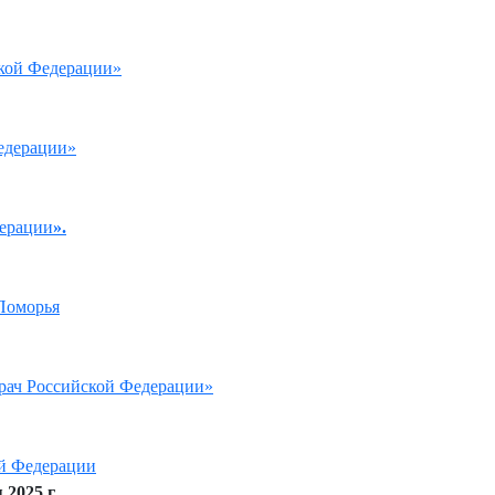
ской Федерации»
едерации»
дерации
».
Поморья
врач Российской Федерации»
ой Федерации
2025 г.