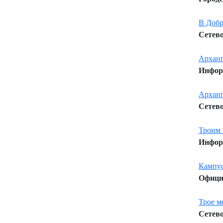
В Добр
Сетево
Арханг
Информ
Арханг
Сетево
Троим 
Информ
Кампус
Официа
Трое м
Сетево