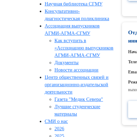
Научная библиотека СГМУ
Консультативно-
диагностическая поликлиника
Ассоциация выпускников
Отд
АГМИ-АГМА-СГМУ
ин
Как вступить в
«Ассоциацию выпускников
Нача
АГМИ-АГМА-СГМУ
Теле
Документы
Новости ассоциации
Emai
Центр общественных связей и
Реж
организационно-издательской
вых
деятельности
Газета "Медик Севера"
Лучшие студенческие
материалы
СМИ о нас
2026
2025