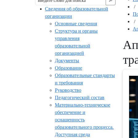
🔎︎
/
Сведения об образовательной
По
организации
/
Основные сведения
Ап
Структура и органы
управления
Ап
образовательной
организацией
тр
Документы
Образование
Образовательные стандарты
и требования
Руководство
Педагогический состав
Материально-техническое
обеспечение и
оснащенность
образовательного процесса.
Доступная среда