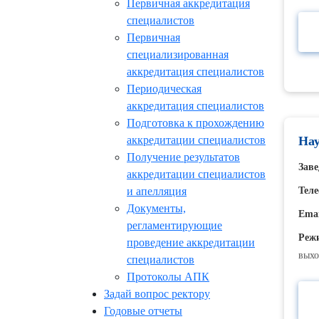
Первичная аккредитация
специалистов
Первичная
специализированная
аккредитация специалистов
Периодическая
аккредитация специалистов
Подготовка к прохождению
аккредитации специалистов
Нау
Получение результатов
Зав
аккредитации специалистов
и апелляция
Теле
Документы,
Emai
регламентирующие
Реж
проведение аккредитации
вых
специалистов
Протоколы АПК
Задай вопрос ректору
Годовые отчеты