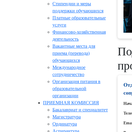
Стипендии и меры
поддержки обучающихся
Платные образовательные
услуги
Финансово-хозяйственная
деятельность
Вакантные места для
По
приема (перевода)
обучающихся
пр
Международное
сотрудничество
Организация питания в
Отд
образовательной
соп
организации
ПРИЕМНАЯ КОМИССИЯ
Нача
Бакалавриат и специалитет
Теле
Магистратура
Emai
Ординатура
Аспирантура