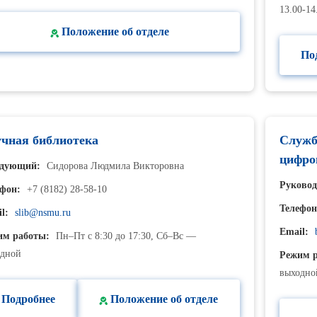
13.00-14
Положение об отделе
По
чная библиотека
Служб
цифро
едующий:
Сидорова Людмила Викторовна
Руковод
фон:
+7 (8182) 28-58-10
Телефон
l:
slib@nsmu.ru
Email:
им работы:
Пн–Пт с 8:30 до 17:30, Сб–Вс —
одной
Режим р
выходно
Подробнее
Положение об отделе