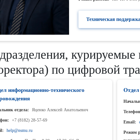
Техническая поддержк
дразделения, курируемые 
оректора) по цифровой т
ел информационно-технического
Отдел
ровождения
Начальн
льник отдела:
Яценко Алексей Анатольевич
Телефон
фон:
+7 (8182) 28-57-69
Email:
l:
help@nsmu.ru
Режим р