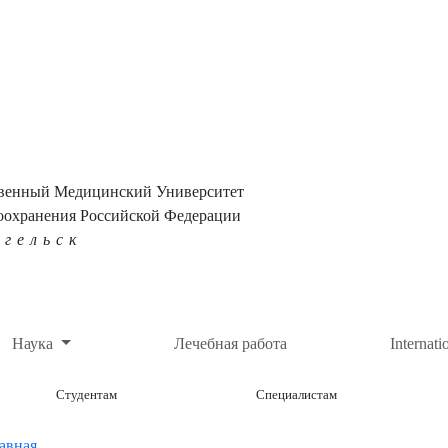
твенный Медицинский Университет
оохранения Российской Федерации
нгельск
Наука
Лечебная работа
Internati
Студентам
Специалистам
авная