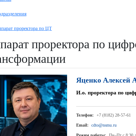
дразделения
парат проректора по ЦТ
парат проректора по цифр
ансформации
Яценко Алексей 
И.о. проректора по ци
Телефон:
+7 (8182) 28-57-61
Email:
cdto@nsmu.ru
Режим работы:
Пн–Пт с 8:30 