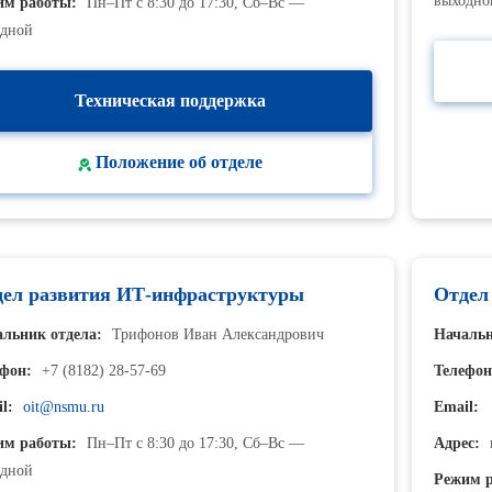
выходно
им работы:
Пн–Пт с 8:30 до 17:30, Сб–Вс —
одной
Техническая поддержка
Положение об отделе
ел развития ИТ-инфраструктуры
Отдел
льник отдела:
Трифонов Иван Александрович
Начальн
фон:
+7 (8182) 28-57-69
Телефон
l:
oit@nsmu.ru
Email:
им работы:
Пн–Пт с 8:30 до 17:30, Сб–Вс —
Адрес:
п
одной
Режим р