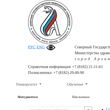
РУС
ENG
Северный Государс
Министерства здрав
город Арха
Справочная информация: +7 (8182) 21-11-63
Поликлиника: +7 (8182) 20-00-90
Университет
Обучение
Абитуриентам
Школьникам
Гл