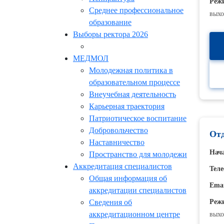
Реж
Среднее профессиональное
вых
образование
Выборы ректора 2026
МЕДМОЛ
Молодежная политика в
образовательном процессе
Внеучебная деятельность
Карьерная траектория
Патриотическое воспитание
Добровольчество
Отд
Наставничество
Нача
Пространство для молодежи
Аккредитация специалистов
Теле
Общая информация об
Emai
аккредитации специалистов
Сведения об
Реж
аккредитационном центре
вых