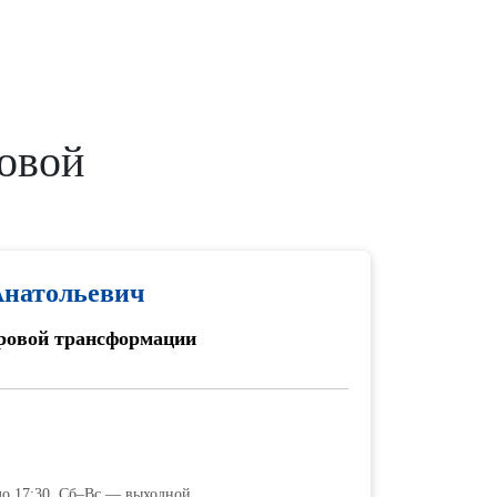
овой
Анатольевич
фровой трансформации
до 17:30, Сб–Вс — выходной