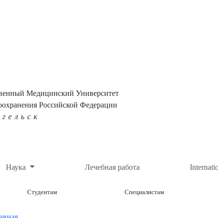
твенный Медицинский Университет
оохранения Российской Федерации
нгельск
Наука
Лечебная работа
Internati
Студентам
Специалистам
авная