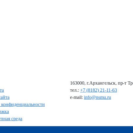
163000, г.Архангельск, пр-т Т
та
тел.:
+7 (8182) 21-11-63
сайта
e-mail:
info@nsmu.ru
 конфиденциальности
ржка
пная среда