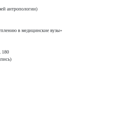
зей антропологии)
туплению в медицинские вузы»
 180
апись)