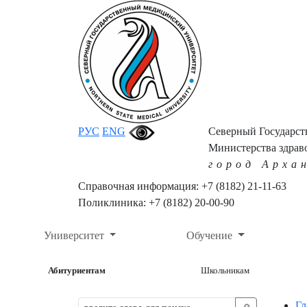
РУС
ENG
Северный Государс
Министерства здрав
город Арха
Справочная информация: +7 (8182) 21-11-63
Поликлиника: +7 (8182) 20-00-90
Университет
Обучение
Абитуриентам
Школьникам
Гл