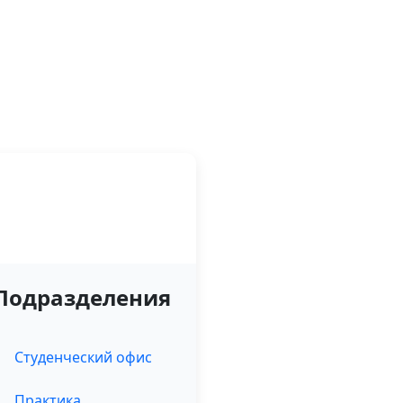
алентиновна
Подразделения
Студенческий офис
Практика