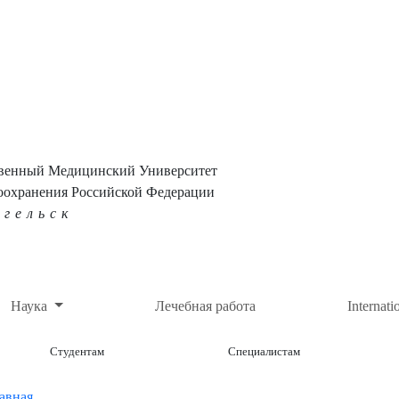
твенный Медицинский Университет
оохранения Российской Федерации
нгельск
Наука
Лечебная работа
Internati
Студентам
Специалистам
авная