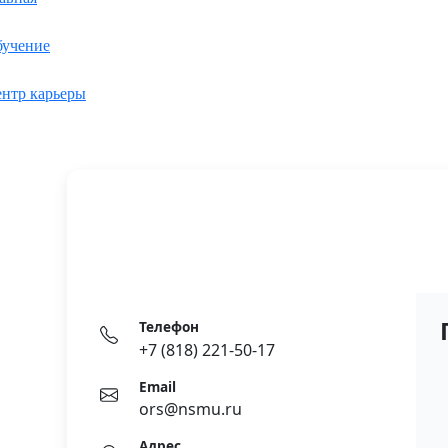
учение
нтр карьеры
Семенова Екатерина В
Директор Центра карьеры
Телефон
+7 (818) 221-50-17
Email
ors@nsmu.ru
Адрес