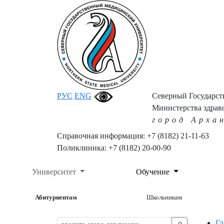
РУС
ENG
Северный Государс
Министерства здрав
город Арха
Справочная информация: +7 (8182) 21-11-63
Поликлиника: +7 (8182) 20-00-90
Университет
Обучение
Абитуриентам
Школьникам
Гл