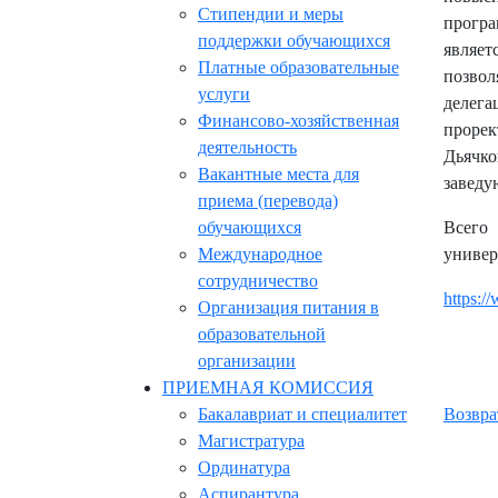
Стипендии и меры
програ
поддержки обучающихся
являет
Платные образовательные
позвол
услуги
делега
Финансово-хозяйственная
прорек
деятельность
Дьячко
Вакантные места для
заведу
приема (перевода)
обучающихся
Всего
Международное
универ
сотрудничество
https:
Организация питания в
образовательной
организации
ПРИЕМНАЯ КОМИССИЯ
Бакалавриат и специалитет
Возвра
Магистратура
Ординатура
Аспирантура