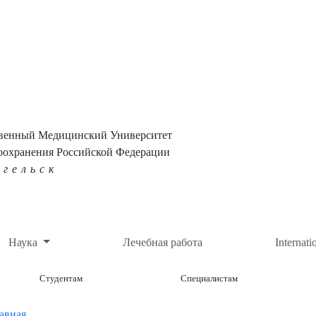
твенный Медицинский Университет
оохранения Российской Федерации
нгельск
Наука
Лечебная работа
Internati
Студентам
Специалистам
авная