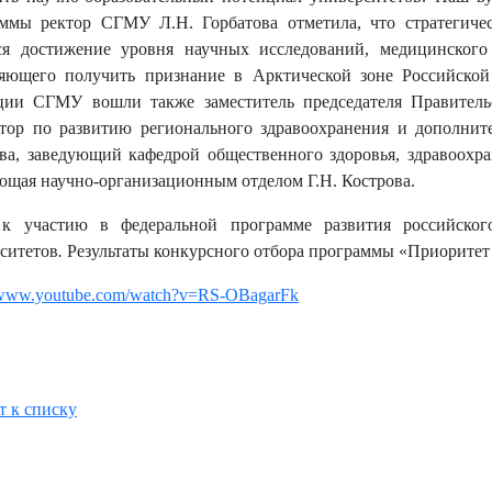
ммы ректор СГМУ Л.Н. Горбатова отметила, что стратегиче
ся достижение уровня научных исследований, медицинского
яющего получить признание в Арктической зоне Российской
ции СГМУ вошли также заместитель председателя Правитель
тор по развитию регионального здравоохранения и дополнит
ва, заведующий кафедрой общественного здоровья, здравоохр
ющая научно-организационным отделом Г.Н. Кострова.
 к участию в федеральной программе развития российско
ситетов
.
Результаты конкурсного отбора программы «Приоритет 2
//www.youtube.com/watch?v=RS-OBagarFk
т к списку