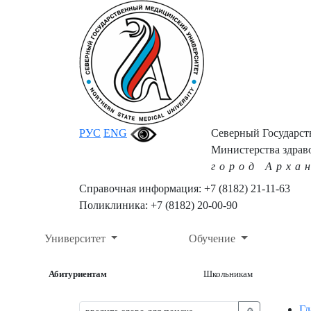
РУС
ENG
Северный Государс
Министерства здрав
город Арха
Справочная информация: +7 (8182) 21-11-63
Поликлиника: +7 (8182) 20-00-90
Университет
Обучение
Абитуриентам
Школьникам
Гл