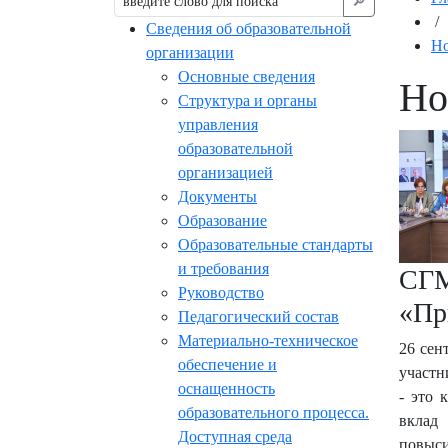
🔎︎
/
Сведения об образовательной
Но
организации
Основные сведения
Но
Структура и органы
управления
образовательной
организацией
Документы
Образование
Образовательные стандарты
и требования
СГМ
Руководство
«Пр
Педагогический состав
Материально-техническое
26 сент
обеспечение и
участн
оснащенность
- это 
образовательного процесса.
вклад
Доступная среда
повыси