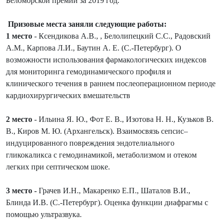
Беломорской премии за 2019 год.
Призовые места заняли следующие работы:
1 место
- Ксендикова А.В., , Белолипецкий С.С., Радовский
А.М., Карпова Л.И., Баутин А. Е. (С.-Петербург). О
возможности использования фармакологических индексов
для мониторинга гемодинамического профиля и
клинического течения в раннем послеоперационном периоде
кардиохирургических вмешательств
2 место
- Ильина Я. Ю., Фот Е. В., Изотова Н. Н., Кузьков В.
В., Киров М. Ю. (Архангельск). Взаимосвязь сепсис–
индуцированного повреждения эндотелиального
гликокаликса с гемодинамикой, метаболизмом и отеком
легких при септическом шоке.
3 место -
Грачев И.Н., Макаренко Е.П., Шаталов В.И.,
Блинда И.В. (С.-Петербург). Оценка функции диафрагмы с
помощью ультразвука.