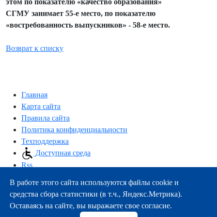
этом по показателю «качество образования»
СГМУ
занимает 55-е место, по показателю
«востребованность выпускников» - 58-е место.
Возврат к списку
Главная
Карта сайта
Правила сайта
Политика конфиденциальности
Техподдержка
Доступная среда
Rss
В работе этого сайта используются файлы cookie и
163000, г.Архангельск, пр-т Троицкий, 51
средства сбора статистики (в т.ч., Яндекс.Метрика).
тел.:
+7 (8182) 21-11-63
Оставаясь на сайте, вы выражаете свое согласие.
e-mail:
info@nsmu.ru