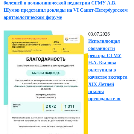
болезней и поликлинической педиатрии СГМУ А.В.
Шумов представил доклады на VI Санкт-Петербургском
аритмологическом форуме
03.07.2026
Исполняющая
обязанности
ректора СГМУ
Н.А. Былова
выступила в
качестве эксперта
XIX Летней
школы
преподавателя