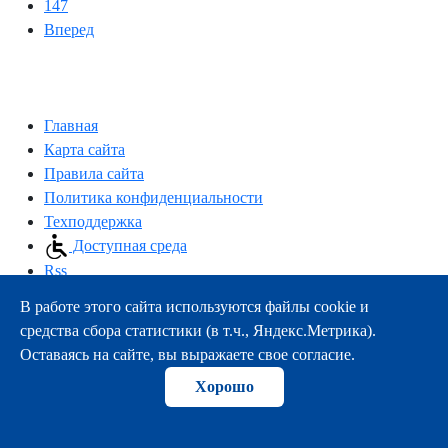
147
Вперед
Главная
Карта сайта
Правила сайта
Политика конфиденциальности
Техподдержка
Доступная среда
Rss
В работе этого сайта используются файлы cookie и
163000, г.Архангельск, пр-т Троицкий, 51
средства сбора статистики (в т.ч., Яндекс.Метрика).
тел.:
+7 (8182) 21-11-63
Оставаясь на сайте, вы выражаете свое согласие.
e-mail:
info@nsmu.ru
Хорошо
© ФГБОУ ВО СГМУ (г. Архангельск) Минздрава России
2008-2026