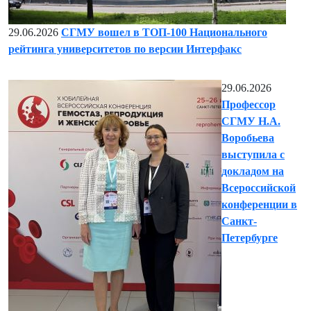
29.06.2026
СГМУ вошел в ТОП-100 Национального
рейтинга университетов по версии Интерфакс
29.06.2026
Профессор
СГМУ Н.А.
Воробьева
выступила с
докладом на
Всероссийской
конференции в
Санкт-
Петербурге