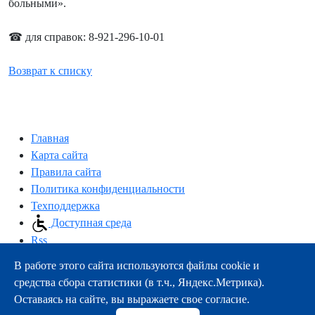
больными».
☎ для справок: 8-921-296-10-01
Возврат к списку
Главная
Карта сайта
Правила сайта
Политика конфиденциальности
Техподдержка
Доступная среда
Rss
В работе этого сайта используются файлы cookie и
163000, г.Архангельск, пр-т Троицкий, 51
средства сбора статистики (в т.ч., Яндекс.Метрика).
тел.:
+7 (8182) 21-11-63
Оставаясь на сайте, вы выражаете свое согласие.
e-mail:
info@nsmu.ru