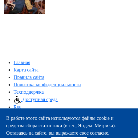
Главная
Карта сайта
Правила сайта
Политика конфиденциальности
Техподдержка
Доступная среда
Rss
В работе этого сайта используются файлы cookie и
163000, г.Архангельск, пр-т Троицкий, 51
средства сбора статистики (в т.ч., Яндекс.Метрика).
тел.:
+7 (8182) 21-11-63
Оставаясь на сайте, вы выражаете свое согласие.
e-mail:
info@nsmu.ru