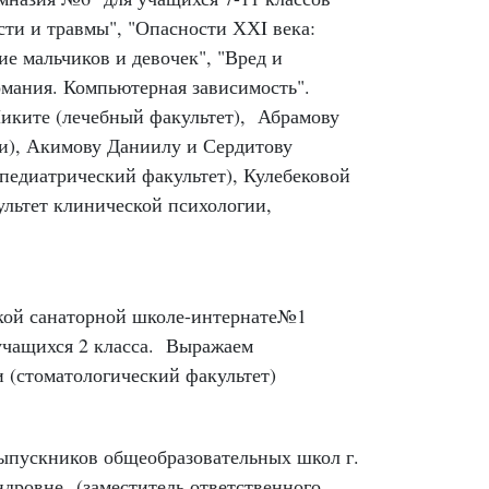
ти и травмы", "
Опасности ХХI века:
ие мальчиков и девочек", "Вред и
домания. Компьютерная зависимость".
иките (лечебный факультет), Абрамову
и), Акимову Даниилу и Сердитову
педиатрический факультет), Кулебековой
ультет клинической психологии,
ской санаторной школе-интернате№1
учащихся 2 класса.
Выражаем
и (стоматологический факультет)
ыпускников общеобразовательных школ г.
ндровне
(заместитель ответственного