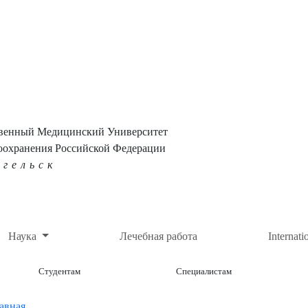
твенный Медицинский Университет
оохранения Российской Федерации
нгельск
Наука
Лечебная работа
Internati
Студентам
Специалистам
авная