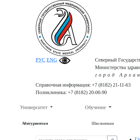
РУС
ENG
Северный Государс
Министерства здрав
город Арха
Справочная информация: +7 (8182) 21-11-63
Поликлиника: +7 (8182) 20-00-90
Университет
Обучение
Абитуриентам
Школьникам
Гл