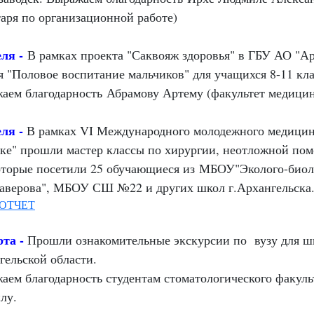
таря по организационной работе)
еля -
В рамках проекта "Саквояж здоровья" в ГБУ АО "А
я "Половое воспитание мальчиков" для учащихся 8-11 кла
аем благодарность Абрамову Артему (факультет медици
еля -
В рамках VI Международного молодежного медицин
ке" прошли мастер классы по хирургии, неотложной пом
которые посетили 25 обучающиеся из МБОУ
"Эколого-био
аверова", МБОУ СШ №22 и других школ г.Архангельска
ОТЧЕТ
рта -
П
рошли ознакомительные экскурсии по вузу для ш
гельской области.
аем благодарность студентам стоматологического факул
лу.