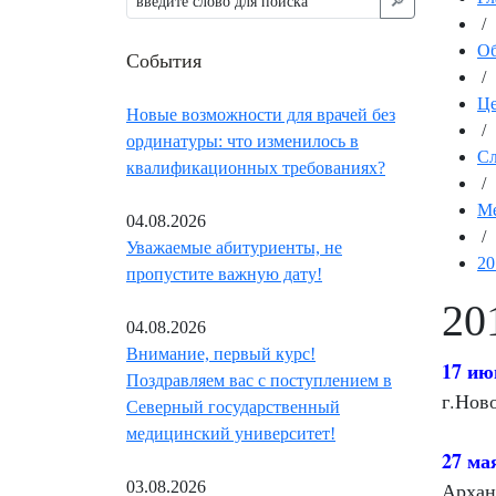
🔎︎
/
Об
События
/
Це
Новые возможности для врачей без
/
ординатуры: что изменилось в
Сл
квалификационных требованиях?
/
Ме
04.08.2026
/
Уважаемые абитуриенты, не
20
пропустите важную дату!
20
04.08.2026
Внимание, первый курс!
17 ию
Поздравляем вас с поступлением в
г.Нов
Северный государственный
медицинский университет!
27 ма
03.08.2026
Архан