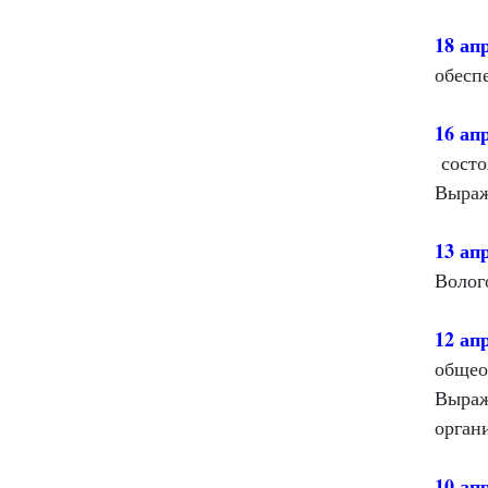
18 ап
обесп
16 ап
состо
Выраж
13 ап
Волог
12 ап
общео
Выраж
орган
10 ап