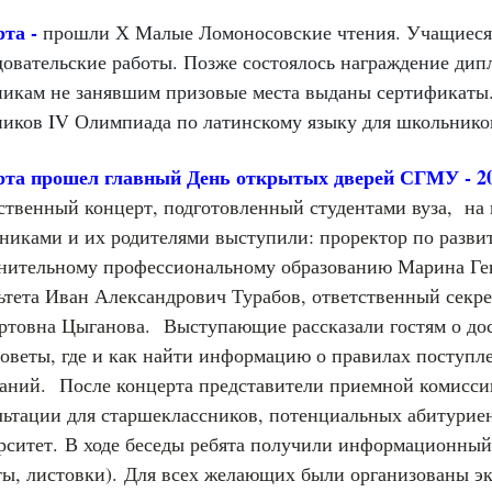
рта -
прошли Х Малые Ломоносовские чтения. Учащиеся
довательские работы. Позже состоялось награждение ди
никам не занявшим призовые места выданы сертификаты.
ников IV Олимпиада по латинскому языку для школьнико
рта прошел главный День открытых дверей СГМУ - 2
ственный концерт, подготовленный студентами вуза, на
никами и их родителями выступили: проректор по разви
нительному профессиональному образованию Марина Ген
ьтета Иван Александрович Турабов, ответственный секр
ртовна Цыганова.
Выступающие рассказали гостям о дос
советы, где и как найти информацию о правилах поступл
аний.
После концерта представители приемной комиссии
льтации для старшеклассников, потенциальных абитурие
рситет.
В ходе беседы ребята получили информационный
ты, листовки).
Для всех желающих были организованы эк