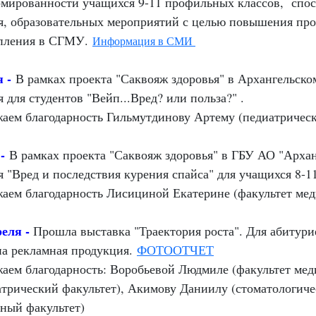
мированности учащихся 9-11 профильных классов, спос
я, образовательных мероприятий с целью повышения пр
пления в СГМУ.
Информация в СМИ
я -
В рамках проекта "Саквояж здоровья" в Архангельск
 для студентов "
Вейп...Вред? или польза?
" .
аем благодарность Гильмутдинову Артему (педиатрическ
 -
В рамках проекта "Саквояж здоровья" в ГБУ АО "Арха
я "Вред и последствия курения спайса" для учащихся 8-11
аем благодарность Лисициной Екатерине (факультет ме
реля -
Прошла выставка "Траектория роста". Для абитур
на рекламная продукция.
ФОТООТЧЕТ
аем благодарность: Воробьевой Людмиле (факультет ме
атрический факультет), Акимову Даниилу (стоматологиче
бный факультет)