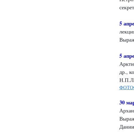
секре
5 апр
лекци
Выраж
5 апр
Аркти
др., 
Н.П.Л
ФОТО
30 ма
Архан
Выраж
Дании