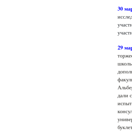
30 ма
иссле
участ
участ
29 ма
торже
школь
допол
факул
Альбе
дали 
испыт
консу
униве
букле