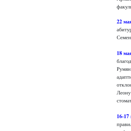
факул
22 ма
абиту
Семен
18 ма
благо
Румян
адапт
откло
Леону
стома
16-17
прави