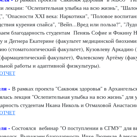
и лекции: "Ослепительная улыбка на всю жизнь", "Шалос
Д
", "Опасности ХХI века: Наркотики", "Половое воспитан
дствия курения спайса", "Вейп...Вред или польза?", "Лу
аем благодарность студентам Пенязь Софие и Фокину Н
у и Дегнера Екатерине (факультет медицинской биохими
ию (стоматологический факультет), Кузовлеву Аркадию (
(фармацевтический факультет), Фалевскому Артёму (фак
льной работы и адаптивной физкультуры).
ОТЧЕТ
еля -
В рамках проекта "Саквояж здоровья" в Архангель
ялась лекция "
Ослепительная улыбка на всю жизнь
" для 
дарность студентам Нкана Николь и Отмаховой Анастаси
ОТЧЕТ
еля -
Состоялся вебинар "О поступлении в СГМУ" для в
заводск. Выражаем благодарность
Ирхе Людмиле Алекса