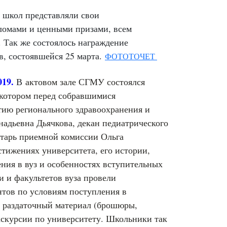
 школ представляли свои
пломами и ценными призами, всем
 Так же состоялось награждение
в, состоявшейся 25 марта.
ФОТОТОЧЕТ
019.
В
актовом зале СГМУ состоялся
 котором перед собравшимися
тию регионального здравоохранения и
адьевна Дьячкова, декан педиатрического
етарь приемной комиссии Ольга
тижениях университета, его истории,
ения в вуз и особенностях вступительных
 и факультетов вуза провели
нтов по условиям поступления в
 раздаточный материал (брошюры,
скурсии по университету. Школьники так