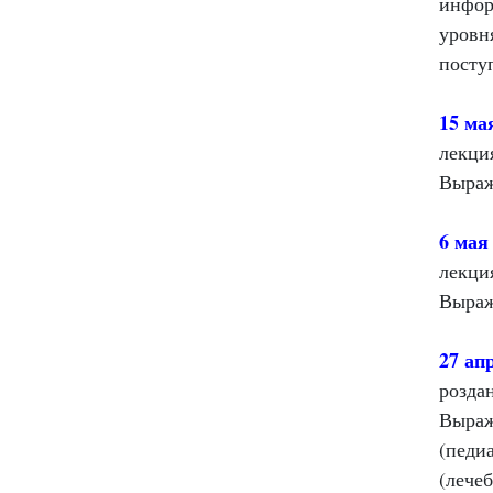
инфор
уровн
посту
15 ма
лекция
Выраж
6 мая
лекци
Выраж
27 ап
розда
Выраж
(педи
(лече