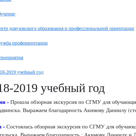
учение
нтр довузовского образования и профессиональной ориентации
ужба профориентации
роприятия
18-2019 учебный год
18-2019 учебный год
ня -
Прошла обзорная экскурсия по СГМУ для обучающ
одвинска. Выражаем благодарность Акимову Даниилу (ст
я -
С
остоялась обзорная экскурсия по СГМУ для обучаю
гельска. Выражаем благодарность : Акимову Даниилу и 