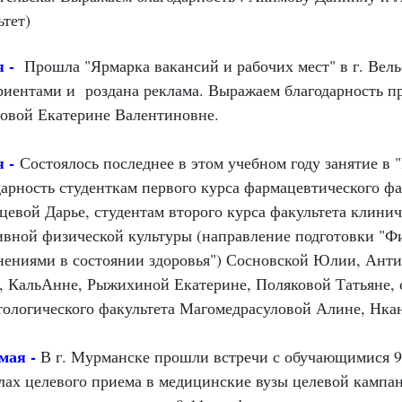
ьтет)
я -
Прошла "Ярмарка вакансий и рабочих мест" в г. Вел
риентами и роздана реклама. Выражаем благодарность 
овой Екатерине Валентиновне.
я -
Состоялось последнее в этом учебном году занятие 
дарность студенткам первого курса фармацевтического ф
цевой Дарье, студентам второго курса факультета клини
ивной физической культуры (направление подготовки "Фи
нениями в состоянии здоровья") Сосновской Юлии, Ант
, КальАнне, Рыжихиной Екатерине, Поляковой Татьяне, с
тологического факультета Магомедрасуловой Алине, Нка
 мая -
В г. Мурманске прошли встречи с обучающимися 9
лах целевого приема в медицинские вузы целевой кампа