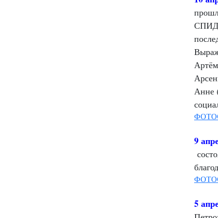
прошл
СПИ
после
Выраж
Артём
Арсен
Анне 
социа
ФОТО
9 апр
состо
благо
ФОТО
5 апр
Петро