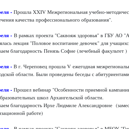
реля -
П
рошла XXIV Межрегиональная учебно-методичес
ечения качества профессионального образования".
реля -
В рамках проекта "Саквояж здоровья" в ГБУ АО "
ялась лекция "Половое воспитание девочек" для учащихся
аем благодарность Пенязь Софие (лечебный факультет )
реля -
В г. Череповец п
рошла V
ежегодная межрегиональ
одской области. Были проведены беседы с абитуриентами
реля -
П
рошел вебинар "Особенности приемной кампании
бразовательных школ Архангельской области.
аем благодарность Ирхе Людмиле Александровне
(заме
изационной работе)
реля -
В рамках проекта "Саквояж здоровья" в МБОУ "Ги