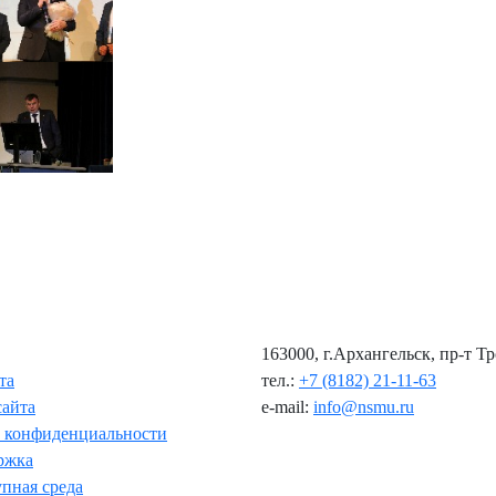
163000, г.Архангельск, пр-т Т
та
тел.:
+7 (8182) 21-11-63
сайта
e-mail:
info@nsmu.ru
 конфиденциальности
ржка
пная среда