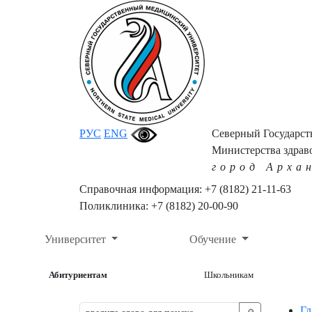
РУС
ENG
Северный Государс
Министерства здрав
город Арха
Справочная информация: +7 (8182) 21-11-63
Поликлиника: +7 (8182) 20-00-90
Университет
Обучение
Абитуриентам
Школьникам
Гл