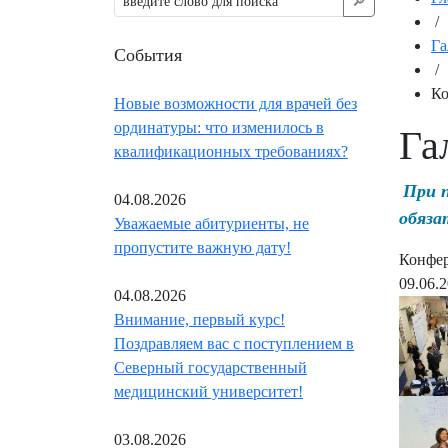
🔎︎
/
Га
События
/
Ко
Новые возможности для врачей без
ординатуры: что изменилось в
Га
квалификационных требованиях?
При 
04.08.2026
обяза
Уважаемые абитуриенты, не
пропустите важную дату!
Конфер
09.06.
04.08.2026
Внимание, первый курс!
Поздравляем вас с поступлением в
Северный государственный
медицинский университет!
03.08.2026