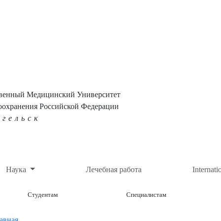
твенный Медицинский Университет
оохранения Российской Федерации
нгельск
Наука
Лечебная работа
Internati
Студентам
Специалистам
авная