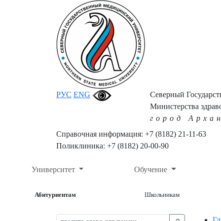
РУС
ENG
Северный Государс
Министерства здрав
город Арха
Справочная информация: +7 (8182) 21-11-63
Поликлиника: +7 (8182) 20-00-90
Университет
Обучение
Абитуриентам
Школьникам
Гл