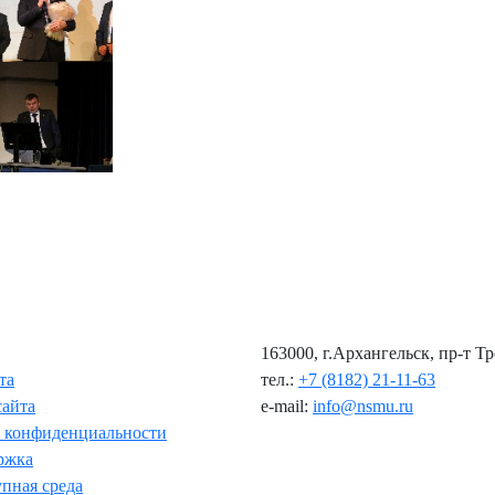
163000, г.Архангельск, пр-т Т
та
тел.:
+7 (8182) 21-11-63
сайта
e-mail:
info@nsmu.ru
 конфиденциальности
ржка
пная среда