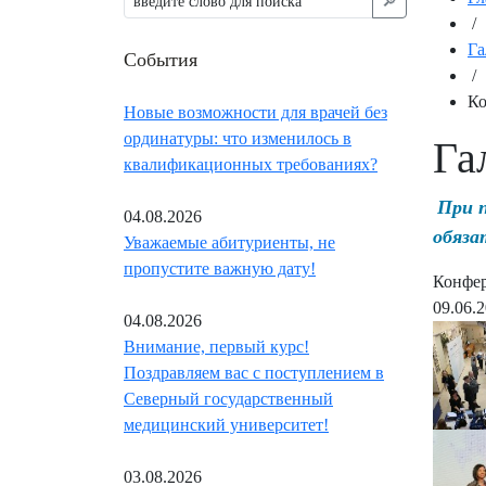
🔎︎
/
Га
События
/
Ко
Новые возможности для врачей без
ординатуры: что изменилось в
Га
квалификационных требованиях?
При 
04.08.2026
обяза
Уважаемые абитуриенты, не
пропустите важную дату!
Конфер
09.06.
04.08.2026
Внимание, первый курс!
Поздравляем вас с поступлением в
Северный государственный
медицинский университет!
03.08.2026