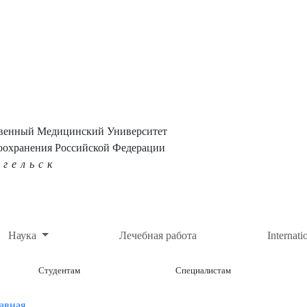
твенный Медицинский Университет
оохранения Российской Федерации
нгельск
Наука
Лечебная работа
Internati
Студентам
Специалистам
авная