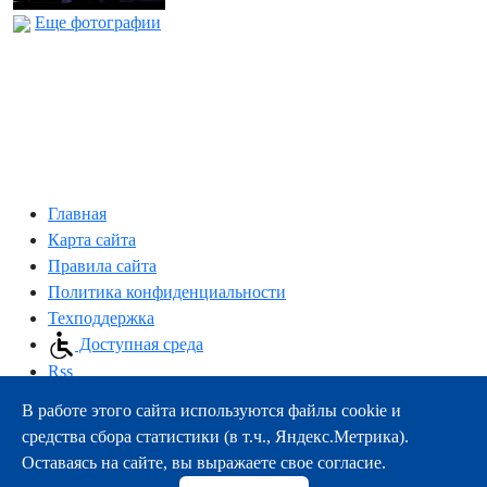
Еще фотографии
Главная
Карта сайта
Правила сайта
Политика конфиденциальности
Техподдержка
Доступная среда
Rss
В работе этого сайта используются файлы cookie и
163000, г.Архангельск, пр-т Троицкий, 51
средства сбора статистики (в т.ч., Яндекс.Метрика).
тел.:
+7 (8182) 21-11-63
Оставаясь на сайте, вы выражаете свое согласие.
e-mail:
info@nsmu.ru