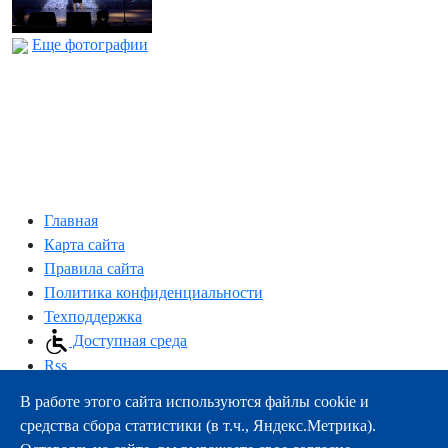
Еще фотографии
Главная
Карта сайта
Правила сайта
Политика конфиденциальности
Техподдержка
Доступная среда
Rss
В работе этого сайта используются файлы cookie и
163000, г.Архангельск, пр-т Троицкий, 51
средства сбора статистики (в т.ч., Яндекс.Метрика).
тел.:
+7 (8182) 21-11-63