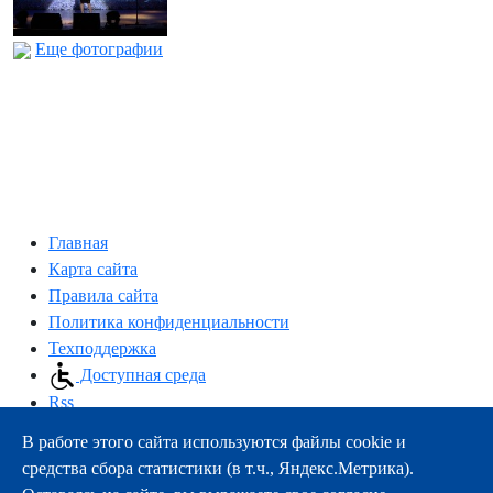
Еще фотографии
Главная
Карта сайта
Правила сайта
Политика конфиденциальности
Техподдержка
Доступная среда
Rss
В работе этого сайта используются файлы cookie и
163000, г.Архангельск, пр-т Троицкий, 51
средства сбора статистики (в т.ч., Яндекс.Метрика).
тел.:
+7 (8182) 21-11-63