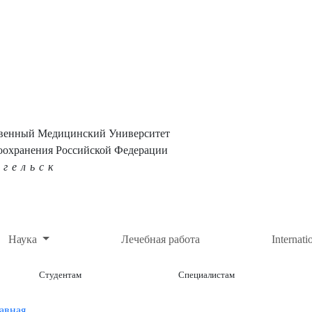
твенный Медицинский Университет
оохранения Российской Федерации
нгельск
Наука
Лечебная работа
Internati
Студентам
Специалистам
авная