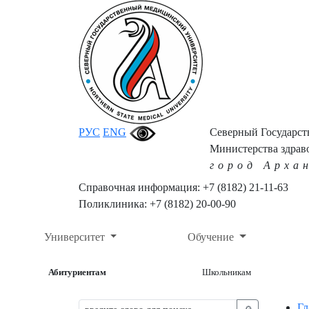
РУС
ENG
Северный Государс
Министерства здрав
город Арха
Справочная информация: +7 (8182) 21-11-63
Поликлиника: +7 (8182) 20-00-90
Университет
Обучение
Абитуриентам
Школьникам
Гл