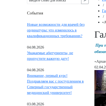
🔎︎
/
Га
События
/
«А
Новые возможности для врачей без
ординатуры: что изменилось в
Га
квалификационных требованиях?
При 
04.08.2026
обяза
Уважаемые абитуриенты, не
пропустите важную дату!
«Арханг
02.04.
04.08.2026
Внимание, первый курс!
Поздравляем вас с поступлением в
Северный государственный
медицинский университет!
03.08.2026