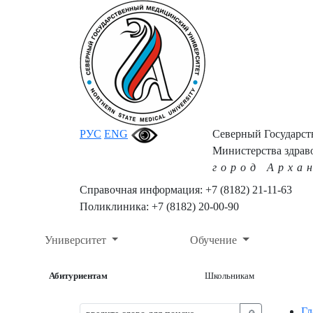
РУС
ENG
Северный Государс
Министерства здрав
город Арха
Справочная информация: +7 (8182) 21-11-63
Поликлиника: +7 (8182) 20-00-90
Университет
Обучение
Абитуриентам
Школьникам
Гл