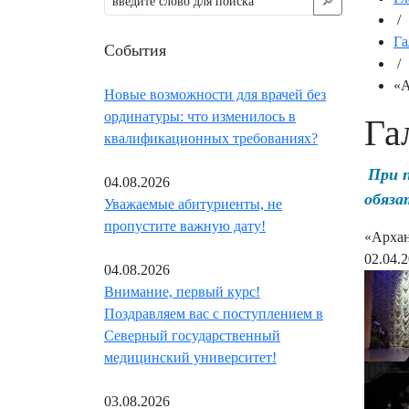
🔎︎
/
Га
События
/
«А
Новые возможности для врачей без
ординатуры: что изменилось в
Га
квалификационных требованиях?
При 
04.08.2026
обяза
Уважаемые абитуриенты, не
пропустите важную дату!
«Арханг
02.04.
04.08.2026
Внимание, первый курс!
Поздравляем вас с поступлением в
Северный государственный
медицинский университет!
03.08.2026