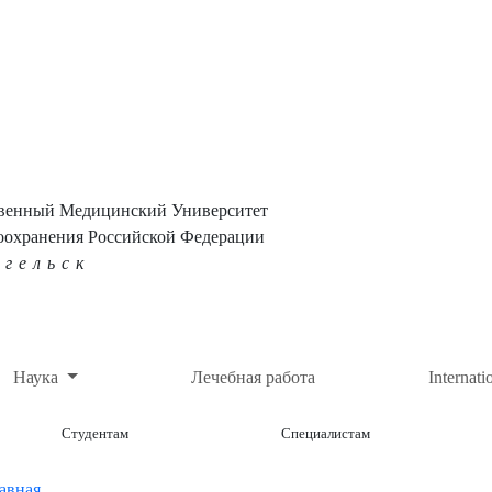
твенный Медицинский Университет
оохранения Российской Федерации
нгельск
Наука
Лечебная работа
Internati
Студентам
Специалистам
авная