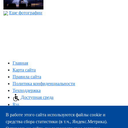
Еще фотографии
Главная
Карта сайта
Правила сайта
Политика конфиденциальности
Техподдержка
Доступная среда
Rss
В работе этого сайта используются файлы cookie и
163000, г.Архангельск, пр-т Троицкий, 51
средства сбора статистики (в т.ч., Яндекс.Метрика).
тел.:
+7 (8182) 21-11-63