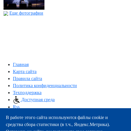
Еще фотографии
Главная
Карта сайта
Правила сайта
Политика конфиденциальности
Техподдержка
Доступная среда
Rss
В работе этого сайта используются файлы cookie и
163000, г.Архангельск, пр-т Троицкий, 51
средства сбора статистики (в т.ч., Яндекс.Метрика).
тел.:
+7 (8182) 21-11-63