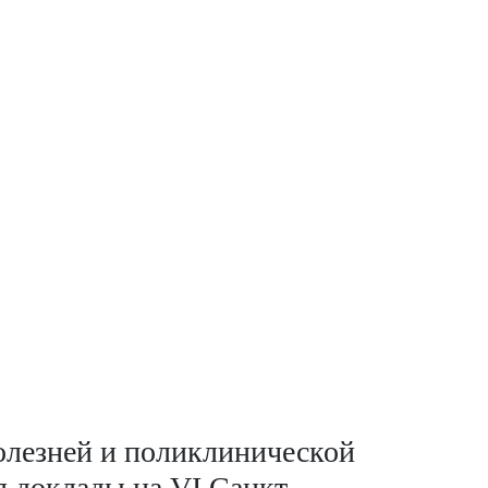
олезней и поликлинической
 доклады на VI Санкт-