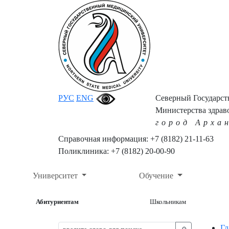
РУС
ENG
Северный Государс
Министерства здрав
город Арха
Справочная информация: +7 (8182) 21-11-63
Поликлиника: +7 (8182) 20-00-90
Университет
Обучение
Абитуриентам
Школьникам
Гл