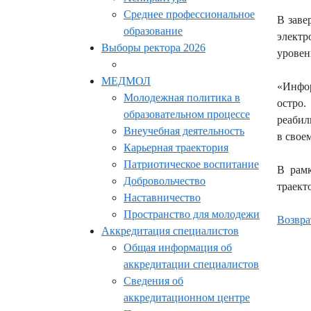
Среднее профессиональное
В заве
образование
электр
Выборы ректора 2026
уровен
МЕДМОЛ
«Инфор
Молодежная политика в
остро.
образовательном процессе
реабил
Внеучебная деятельность
в свое
Карьерная траектория
Патриотическое воспитание
В рамк
Добровольчество
траект
Наставничество
Пространство для молодежи
Возвра
Аккредитация специалистов
Общая информация об
аккредитации специалистов
Сведения об
аккредитационном центре