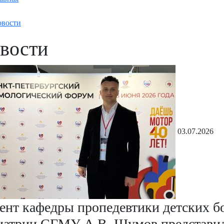
вости
вости
03.07.2026
ент кафедры пропедевтики детских б
иатрии СГМУ А.В. Шумов представил