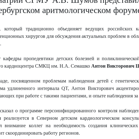
ербургском аритмологическом форум
, который традиционно объединяет ведущих российских кар
енционных хирургов для обсуждения актуальных проблем в обла
.
 кафедры пропедевтики детских болезней и поликлиническо
го кардиоцентра СМКЦ им. Н.А. Семашко
Антон Викторович 
аде, посвященном проблемам наблюдения детей с генетичес
ма удлиненного интервала QT, Антон Викторович акцентиро
ающих при работе с такими пациентами, и опыте наблюдения за
сказал о программе персонифицированного контроля наблюден
я реализуется в Северном детском кардиологическом консул
л внимание коллег на необходимость создания клинических
ит скоординировать работу регионов.