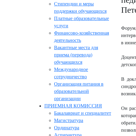
Стипендии и меры
Пет
поддержки обучающихся
Платные образовательные
услуги
Форум
Финансово-хозяйственная
интерв
деятельность
в июне
Вакантные места для
приема (перевода)
Доцент
обучающихся
детско
Международное
сотрудничество
В докл
Организация питания в
синдро
образовательной
возник
организации
ПРИЕМНАЯ КОМИССИЯ
Он рас
Бакалавриат и специалитет
котора
Магистратура
обрати
Ординатура
позвол
Аспирантура