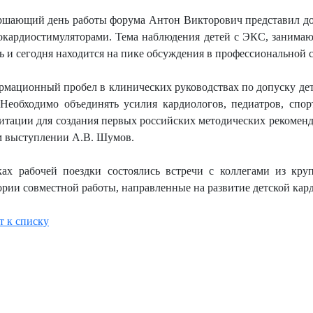
ршающий день работы форума Антон Викторович представил д
окардиостимуляторами. Тема наблюдения детей с ЭКС, занима
ь и сегодня находится на пике обсуждения в профессиональной с
мационный пробел в клинических руководствах по допуску дет
 Необходимо объединять усилия кардиологов, педиатров, спо
итации для создания первых российских методических рекоменд
м выступлении А.В. Шумов.
ах рабочей поездки состоялись встречи с коллегами из кр
ории совместной работы, направленные на развитие детской кар
т к списку