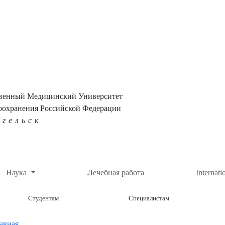
твенный Медицинский Университет
оохранения Российской Федерации
нгельск
Наука
Лечебная работа
Internati
Студентам
Специалистам
авная