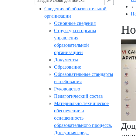
🔎︎
/
Сведения об образовательной
Но
организации
Основные сведения
Но
Структура и органы
управления
образовательной
организацией
Документы
Образование
Образовательные стандарты
и требования
Руководство
Педагогический состав
Материально-техническое
обеспечение и
оснащенность
Доц
образовательного процесса.
Доступная среда
пед