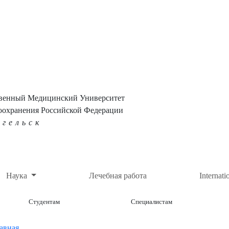
твенный Медицинский Университет
оохранения Российской Федерации
нгельск
Наука
Лечебная работа
Internati
Студентам
Специалистам
авная