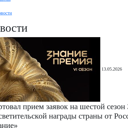
вости
вости
13.05.2026
ртовал прием заявок на шестой сезо
светительской награды страны от Рос
ание»