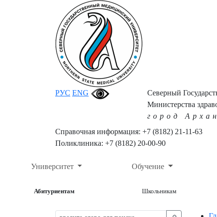
РУС
ENG
Северный Государс
Министерства здрав
город Арха
Справочная информация: +7 (8182) 21-11-63
Поликлиника: +7 (8182) 20-00-90
Университет
Обучение
Абитуриентам
Школьникам
Гл