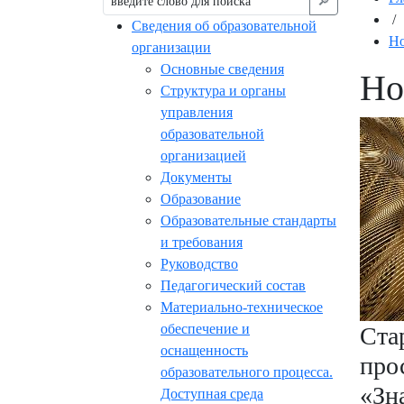
🔎︎
/
Сведения об образовательной
Но
организации
Основные сведения
Но
Структура и органы
управления
образовательной
организацией
Документы
Образование
Образовательные стандарты
и требования
Руководство
Педагогический состав
Материально-техническое
обеспечение и
Ста
оснащенность
про
образовательного процесса.
«Зн
Доступная среда