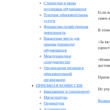
Стипендии и меры
поддержки обучающихся
Если в
Платные образовательные
самое в
услуги
Финансово-хозяйственная
В этом
деятельность
Вакантные места для
«За вк
приема (перевода)
единст
обучающихся
Международное
«Номин
сотрудничество
достов
Организация питания в
образовательной
Прием 
организации
ПРИЕМНАЯ КОМИССИЯ
Не упу
Бакалавриат и специалитет
Магистратура
Возвра
Ординатура
Аспирантура