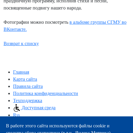
праздничную программу, исполнив стихи и песни,
посвященные подвигу нашего народа.
Фотографии можно посмотреть
в альбоме группы СГМУ во
ВКонтакте.
Возврат к списку
Главная
Карта сайта
Правила сайта
Политика конфиденциальности
Техподдержка
Доступная среда
Rss
В работе этого сайта используются файлы cookie и
163000, г.Архангельск, пр-т Троицкий, 51
средства сбора статистики (в т.ч., Яндекс.Метрика).