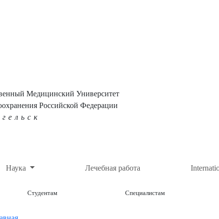
твенный Медицинский Университет
оохранения Российской Федерации
нгельск
Наука
Лечебная работа
Internati
Студентам
Специалистам
авная