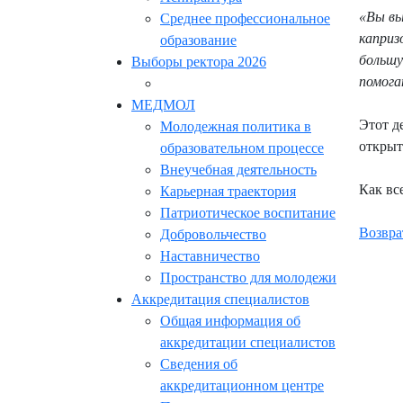
«Вы вы
Среднее профессиональное
каприз
образование
большу
Выборы ректора 2026
помога
МЕДМОЛ
Этот д
Молодежная политика в
открыт
образовательном процессе
Внеучебная деятельность
Как вс
Карьерная траектория
Патриотическое воспитание
Возвра
Добровольчество
Наставничество
Пространство для молодежи
Аккредитация специалистов
Общая информация об
аккредитации специалистов
Сведения об
аккредитационном центре