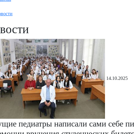
вости
вости
14.10.2025
ущие педиатры написали сами себе пи
емонии вручения студенческих билето