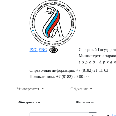
РУС
ENG
Северный Государс
Министерства здрав
город Арха
Справочная информация: +7 (8182) 21-11-63
Поликлиника: +7 (8182) 20-00-90
Университет
Обучение
Абитуриентам
Школьникам
Гл