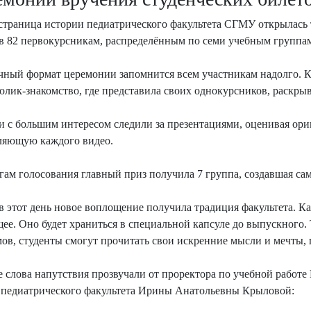
страница истории педиатрического факультета СГМУ открылась
в 82 первокурсникам, распределённым по семи учебным группа
ный формат церемонии запомнится всем участникам надолго. К
олик-знакомство, где представила своих однокурсников, раскры
и с большим интересом следили за презентациями, оценивая ор
ляющую каждого видео.
гам голосования главный приз получила 7 группа, создавшая с
в этот день новое воплощение получила традиция факультета. К
щее. Оно будет храниться в специальной капсуле до выпускного. 
ов, студенты смогут прочитать свои искренние мысли и мечты, 
 слова напутствия прозвучали от проректора по учебной работе
 педиатрического факультета Ирины Анатольевны Крыловой: