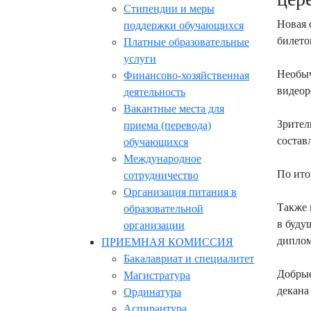
Стипендии и меры
Новая 
поддержки обучающихся
билето
Платные образовательные
услуги
Необыч
Финансово-хозяйственная
видеор
деятельность
Вакантные места для
Зрител
приема (перевода)
состав
обучающихся
Международное
По ито
сотрудничество
Организация питания в
Также 
образовательной
в буду
организации
диплом
ПРИЕМНАЯ КОМИССИЯ
Бакалавриат и специалитет
Добрые
Магистратура
декана
Ординатура
Аспирантура