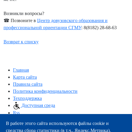
Возникли вопросы?
☎ Позвоните в
Центр довузовского образования и
профессиональной ориентации СГМУ
: 8(8182) 28-68-63
Возврат к списку
Главная
Карта сайта
Правила сайта
Политика конфиденциальности
Техподдержка
Доступная среда
Rss
В работе этого сайта используются файлы cookie и
163000, г.Архангельск, пр-т Троицкий, 51
средства сбора статистики (в т.ч., Яндекс.Метрика).
тел.:
+7 (8182) 21-11-63