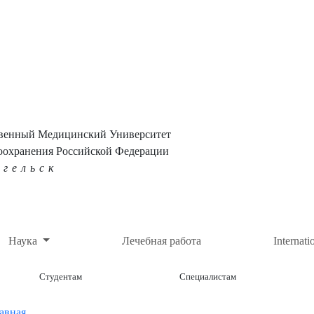
твенный Медицинский Университет
оохранения Российской Федерации
нгельск
Наука
Лечебная работа
Internati
Студентам
Специалистам
авная