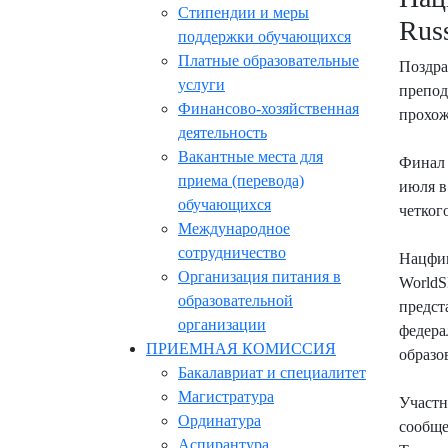
Стипендии и меры
Russ
поддержки обучающихся
Платные образовательные
Поздра
услуги
препод
Финансово-хозяйственная
прохож
деятельность
Вакантные места для
Финал 
приема (перевода)
июля в
обучающихся
четког
Международное
сотрудничество
Нацфин
Организация питания в
WorldS
образовательной
предст
организации
федера
ПРИЕМНАЯ КОМИССИЯ
образо
Бакалавриат и специалитет
Магистратура
Участн
Ординатура
сообще
Аспирантура