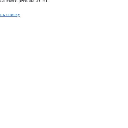
еанского региона и СНГ.
т к списку