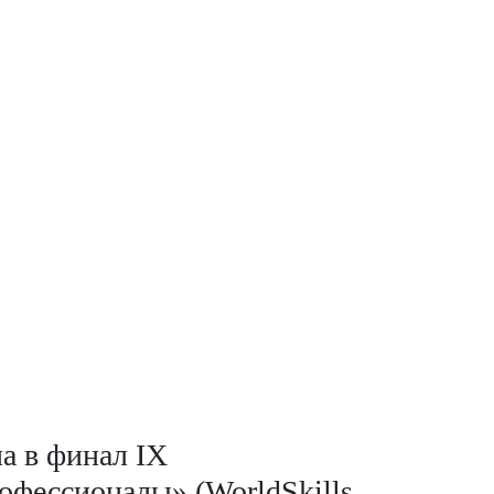
а в финал IX
фессионалы» (WorldSkills