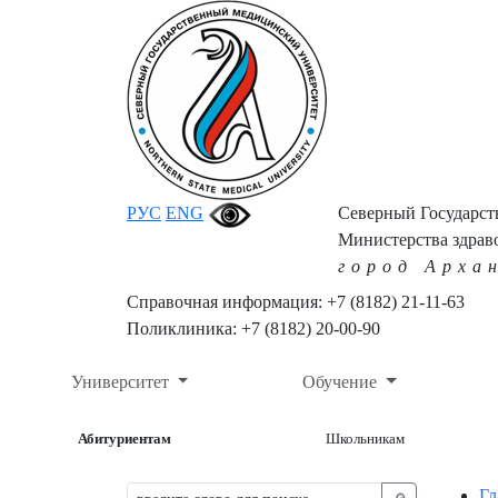
РУС
ENG
Северный Государс
Министерства здрав
город Арха
Справочная информация: +7 (8182) 21-11-63
Поликлиника: +7 (8182) 20-00-90
Университет
Обучение
Абитуриентам
Школьникам
Гл