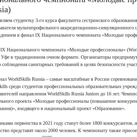
ia)
вляем студентку 3-го курса факультета сестринского образован
авателя мультипрофильного аккредитационно-симуляционного 
дением в финал IX Национального чемпионата «Молодые професс
IX Национального чемпионата «Молодые профессионалы» (WorldSki
 Уфе в традиционном очном формате. Организаторы предпримут 
о соблюдения санитарных требований в целях безопасности учас
ал WorldSkills Russia – самые масштабные в России соревнован
kills среди студентов профессиональных образовательных учрежде
авителей направления WorldSkills Russia Juniors до 16 лет. Чем
льного проекта «Молодые профессионалы (повышение конкурен
вания)», входящего в национальный проект «Образование».
иками первенства в 2021 году станут более 1800 конкурсантов,
ство представят около 2000 человек. К чемпионату также присое