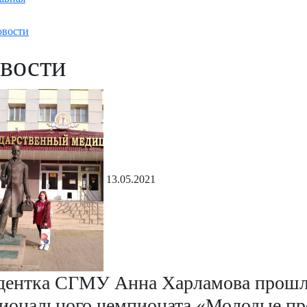
вости
вости
13.05.2021
дентка СГМУ Анна Харламова прошл
ионального чемпионата «Молодые про