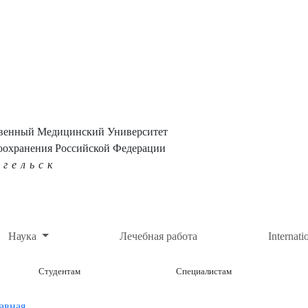
твенный Медицинский Университет
оохранения Российской Федерации
нгельск
Наука
Лечебная работа
Internati
Студентам
Специалистам
авная