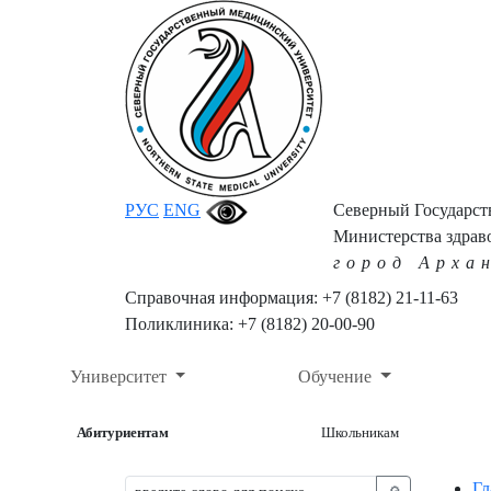
РУС
ENG
Северный Государс
Министерства здрав
город Арха
Справочная информация: +7 (8182) 21-11-63
Поликлиника: +7 (8182) 20-00-90
Университет
Обучение
Абитуриентам
Школьникам
Гл