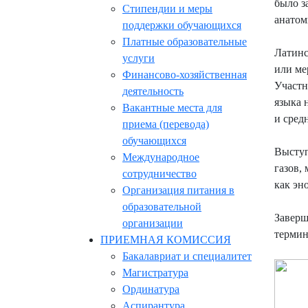
было з
Стипендии и меры
анатом
поддержки обучающихся
Платные образовательные
Латинс
услуги
или ме
Финансово-хозяйственная
Участн
деятельность
языка 
Вакантные места для
и сред
приема (перевода)
обучающихся
Выступ
Международное
газов,
сотрудничество
как эн
Организация питания в
образовательной
Заверш
организации
термин
ПРИЕМНАЯ КОМИССИЯ
Бакалавриат и специалитет
Магистратура
Ординатура
Аспирантура