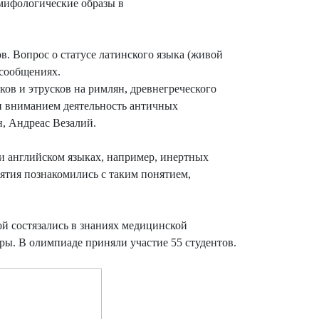
мифологические образы в
в. Вопрос о статусе латинского языка (живой
 сообщениях.
ов и этрусков на римлян, древнегреческого
ли вниманием деятельность античных
н, Андреас Везалий.
 английском языках, например, инертных
иятия познакомились с таким понятием,
й состязались в знаниях медицинской
ры. В олимпиаде приняли участие 55 студентов.