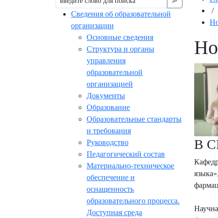
🔎︎
/
Сведения об образовательной
Но
организации
Основные сведения
Но
Структура и органы
управления
образовательной
организацией
Документы
Образование
Образовательные стандарты
и требования
В С
Руководство
Педагогический состав
Кафедр
Материально-техническое
языка»
обеспечение и
фармац
оснащенность
образовательного процесса.
Научна
Доступная среда